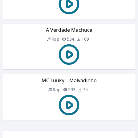
A Verdade Machuca
Rap
534
109
MC Luuky – Malvadinho
Rap
593
75