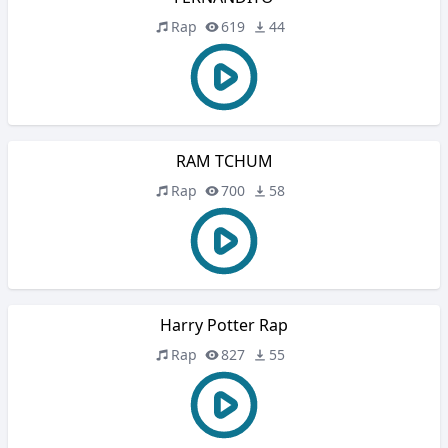
Rap
619
44
RAM TCHUM
Rap
700
58
Harry Potter Rap
Rap
827
55