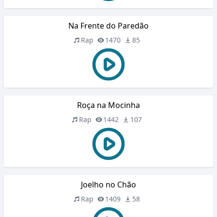
Na Frente do Paredão
Rap
1470
85
Roça na Mocinha
Rap
1442
107
Joelho no Chão
Rap
1409
58