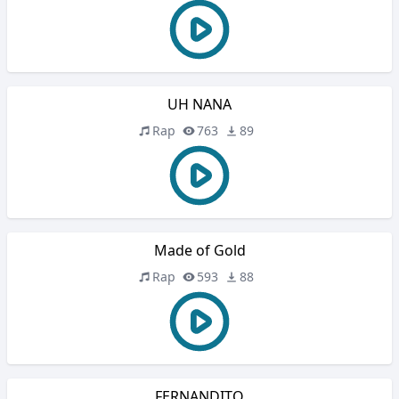
UH NANA
Rap
763
89
Made of Gold
Rap
593
88
FERNANDITO