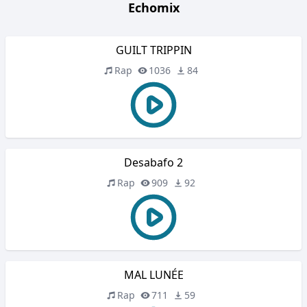
Echomix
GUILT TRIPPIN
Rap
1036
84
Desabafo 2
Rap
909
92
MAL LUNÉE
Rap
711
59