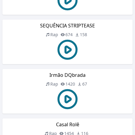
SEQUÊNCIA STRIPTEASE
Rap
674
158
Irmão DQbrada
Rap
1420
67
Casal Rolê
Rap
1454
116