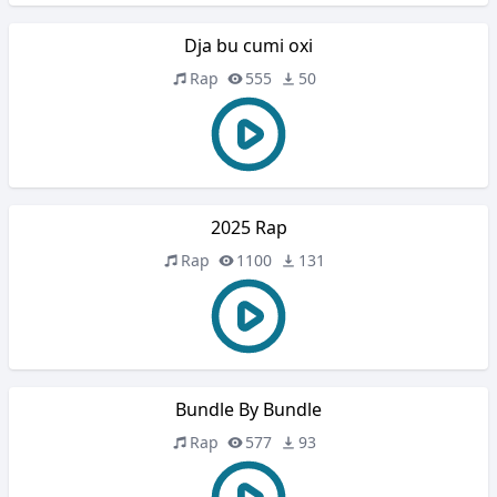
Dja bu cumi oxi
Rap
555
50
2025 Rap
Rap
1100
131
Bundle By Bundle
Rap
577
93