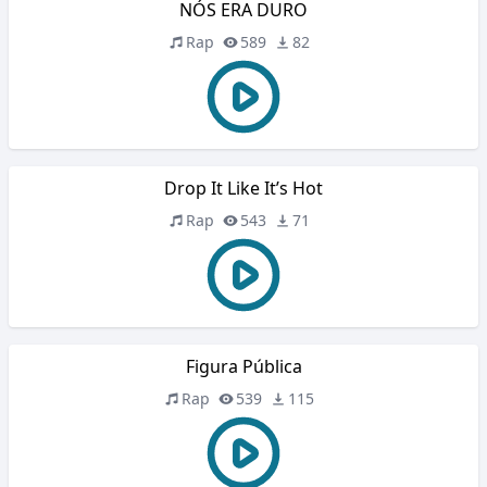
NÓS ERA DURO
Rap
589
82
Drop It Like It’s Hot
Rap
543
71
Figura Pública
Rap
539
115