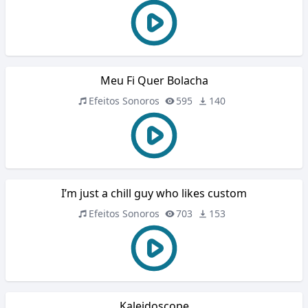
Meu Fi Quer Bolacha
Efeitos Sonoros
595
140
I’m just a chill guy who likes custom
Efeitos Sonoros
703
153
Kaleidoscope