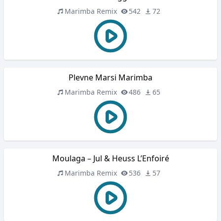
Marimba Remix
542
72
Plevne Marsi Marimba
Marimba Remix
486
65
Moulaga – Jul & Heuss L’Enfoiré
Marimba Remix
536
57