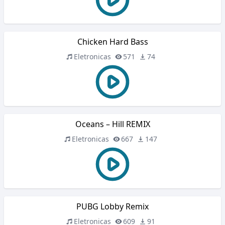
Chicken Hard Bass
Eletronicas
571
74
Oceans – Hill REMIX
Eletronicas
667
147
PUBG Lobby Remix
Eletronicas
609
91