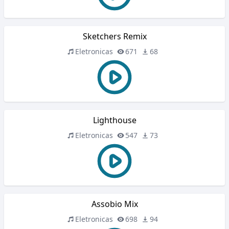
Sketchers Remix
Eletronicas
671
68
Lighthouse
Eletronicas
547
73
Assobio Mix
Eletronicas
698
94