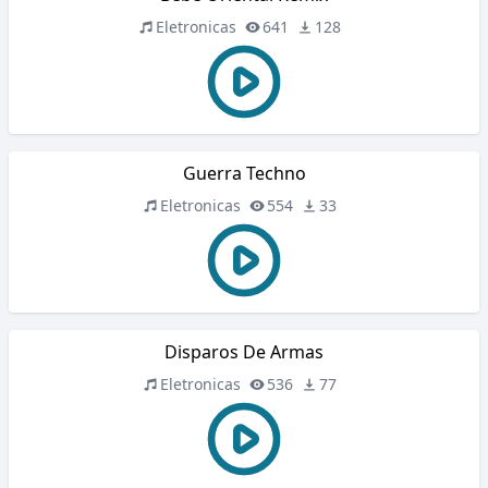
Eletronicas
641
128
Guerra Techno
Eletronicas
554
33
Disparos De Armas
Eletronicas
536
77