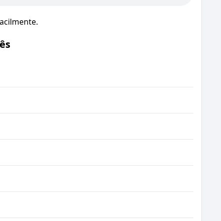
acilmente.
ês