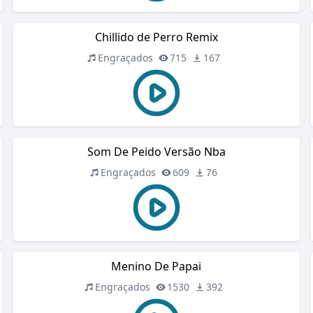
Chillido de Perro Remix
Engraçados
715
167
Som De Peido Versão Nba
Engraçados
609
76
Menino De Papai
Engraçados
1530
392