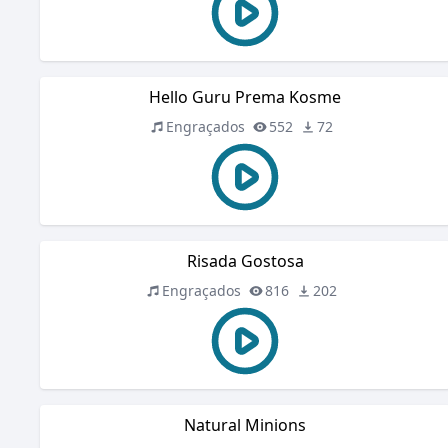
Hello Guru Prema Kosme
Engraçados
552
72
Risada Gostosa
Engraçados
816
202
Natural Minions