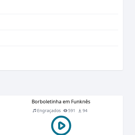
Borboletinha em Funknês
Engraçados
591
94