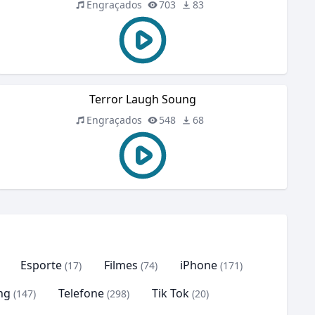
Engraçados
703
83
Terror Laugh Soung
Engraçados
548
68
Esporte
Filmes
iPhone
(17)
(74)
(171)
ng
Telefone
Tik Tok
(147)
(298)
(20)