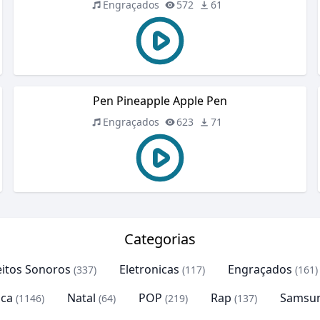
Engraçados
572
61
Pen Pineapple Apple Pen
Engraçados
623
71
Categorias
eitos Sonoros
Eletronicas
Engraçados
(337)
(117)
(161)
ca
Natal
POP
Rap
Samsu
(1146)
(64)
(219)
(137)