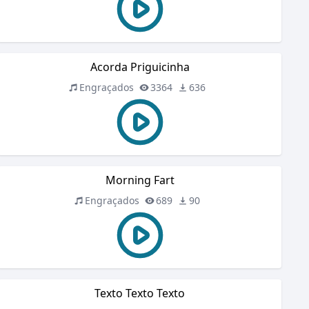
Acorda Priguicinha
Engraçados
3364
636
Morning Fart
Engraçados
689
90
Texto Texto Texto