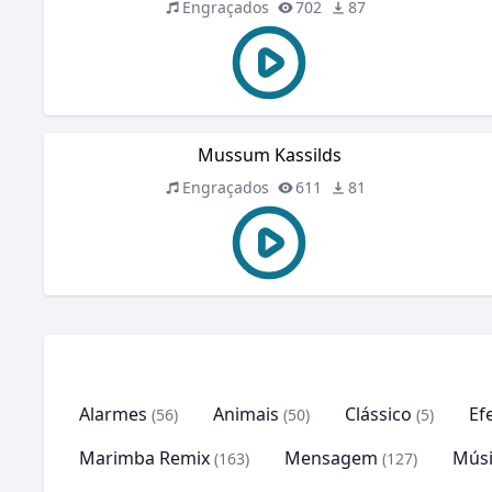
Engraçados
702
87
Mussum Kassilds
Engraçados
611
81
Alarmes
Animais
Clássico
Ef
(56)
(50)
(5)
Marimba Remix
Mensagem
Músi
(163)
(127)