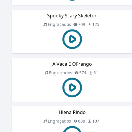
Spooky Scary Skeleton
Engraçados
709
125
A Vaca E OFrango
Engraçados
574
61
Hiena Rindo
Engraçados
638
107