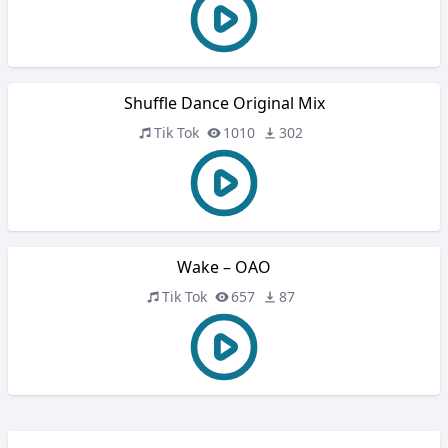
Shuffle Dance Original Mix
Tik Tok
1010
302
Wake – OAO
Tik Tok
657
87