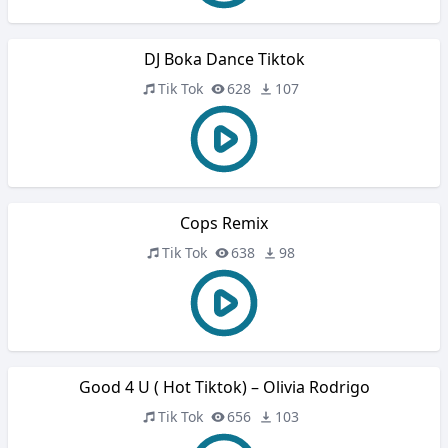
DJ Boka Dance Tiktok
Tik Tok
628
107
Cops Remix
Tik Tok
638
98
Good 4 U ( Hot Tiktok) – Olivia Rodrigo
Tik Tok
656
103