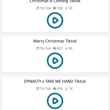
Christmas is Coming Tiktok
Tik Tok
538
58
Merry Christmas Tiktok
Tik Tok
607
96
DYNASTY x TAKE ME HAND Tiktok
Tik Tok
656
74