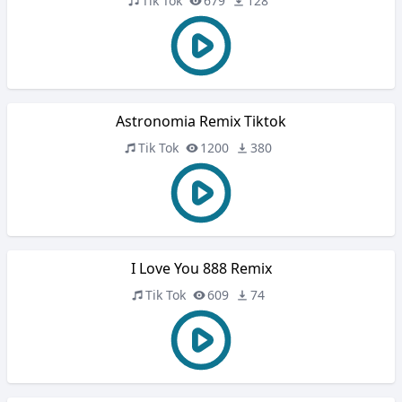
Tik Tok
679
128
Astronomia Remix Tiktok
Tik Tok
1200
380
I Love You 888 Remix
Tik Tok
609
74