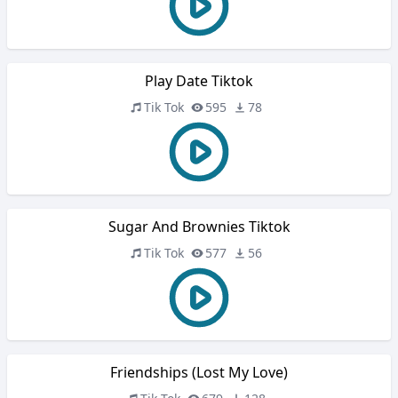
Play Date Tiktok
Tik Tok
595
78
Sugar And Brownies Tiktok
Tik Tok
577
56
Friendships (Lost My Love)