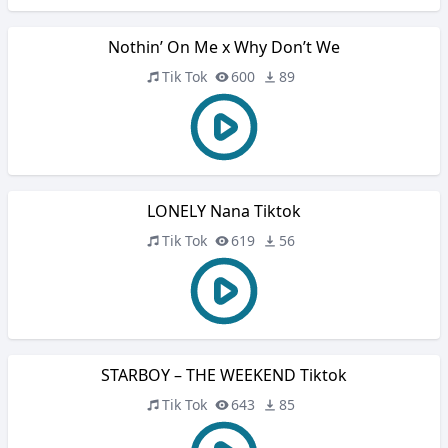
Nothin’ On Me x Why Don’t We
Tik Tok
600
89
LONELY Nana Tiktok
Tik Tok
619
56
STARBOY – THE WEEKEND Tiktok
Tik Tok
643
85