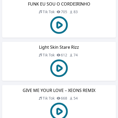
FUNK EU SOU O CORDEIRINHO
Tik Tok
705
83
Light Skin Stare Rizz
Tik Tok
612
74
GIVE ME YOUR LOVE – XEONS REMIX
Tik Tok
668
54