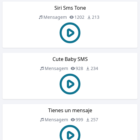
Siri Sms Tone
Mensagem
1202
213
Cute Baby SMS
Mensagem
928
234
Tienes un mensaje
Mensagem
999
257