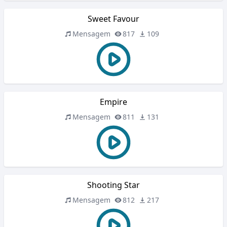
Sweet Favour
Mensagem
817
109
Empire
Mensagem
811
131
Shooting Star
Mensagem
812
217