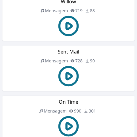
Willow
Mensagem
719
88
Sent Mail
Mensagem
728
90
On Time
Mensagem
990
301