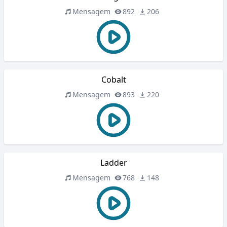
Mensagem
892
206
Cobalt
Mensagem
893
220
Ladder
Mensagem
768
148