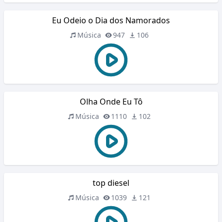
Eu Odeio o Dia dos Namorados
Música
947
106
Olha Onde Eu Tô
Música
1110
102
top diesel
Música
1039
121