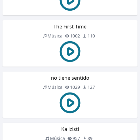
The First Time
Música
1002
110
no tiene sentido
Música
1029
127
Ka izisti
Música
957
89