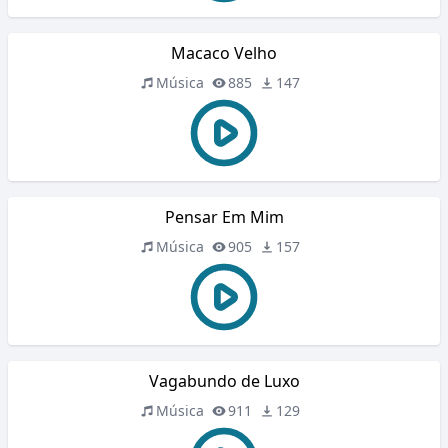
Macaco Velho
Música
885
147
Pensar Em Mim
Música
905
157
Vagabundo de Luxo
Música
911
129