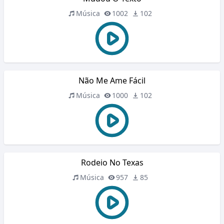
Música
1002
102
Não Me Ame Fácil
Música
1000
102
Rodeio No Texas
Música
957
85