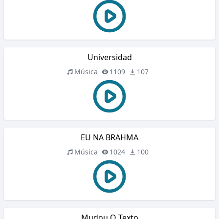
Universidad
Música
1109
107
EU NA BRAHMA
Música
1024
100
Mudou O Texto