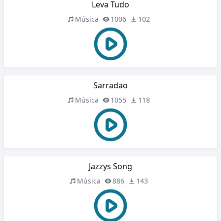
Leva Tudo
Música
1006
102
Sarradao
Música
1055
118
Jazzys Song
Música
886
143