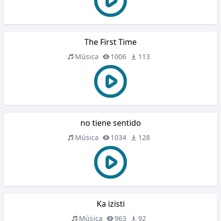
The First Time
Música
1006
113
no tiene sentido
Música
1034
128
Ka izisti
Música
963
92