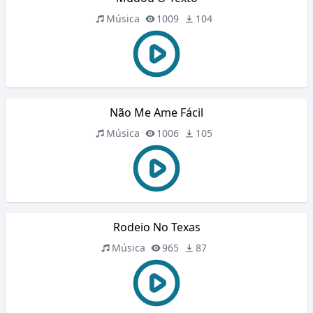
Música
1009
104
Não Me Ame Fácil
Música
1006
105
Rodeio No Texas
Música
965
87