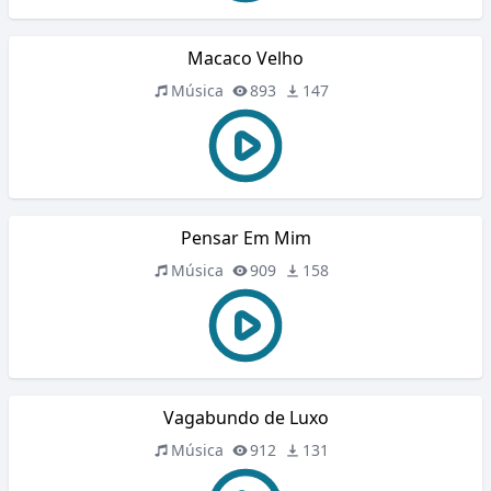
Macaco Velho
Música
893
147
Pensar Em Mim
Música
909
158
Vagabundo de Luxo
Música
912
131