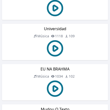
Universidad
Música
1118
109
EU NA BRAHMA
Música
1034
102
Mudou O Texto