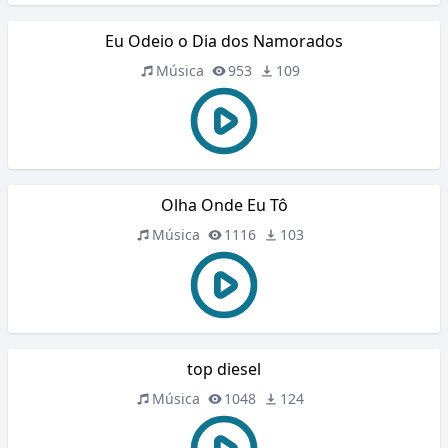
Eu Odeio o Dia dos Namorados
Música
953
109
Olha Onde Eu Tô
Música
1116
103
top diesel
Música
1048
124