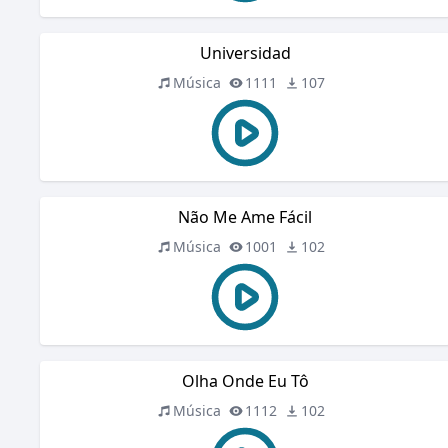
Universidad
Música
1111
107
Não Me Ame Fácil
Música
1001
102
Olha Onde Eu Tô
Música
1112
102