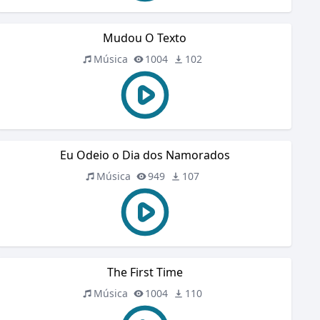
Mudou O Texto
Música
1004
102
Eu Odeio o Dia dos Namorados
Música
949
107
The First Time
Música
1004
110