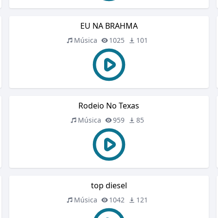
EU NA BRAHMA
Música
1025
101
Rodeio No Texas
Música
959
85
top diesel
Música
1042
121