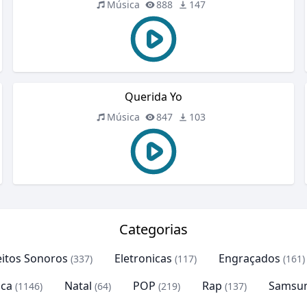
Música
888
147
Querida Yo
Música
847
103
Categorias
eitos Sonoros
Eletronicas
Engraçados
(337)
(117)
(161)
ca
Natal
POP
Rap
Samsu
(1146)
(64)
(219)
(137)