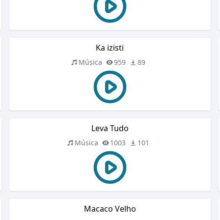
Ka izisti
Música
959
89
Leva Tudo
Música
1003
101
Macaco Velho