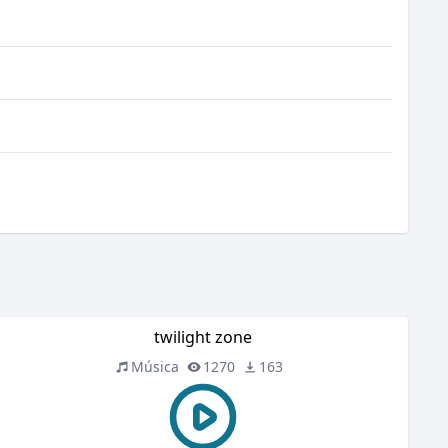
twilight zone
Música
1270
163