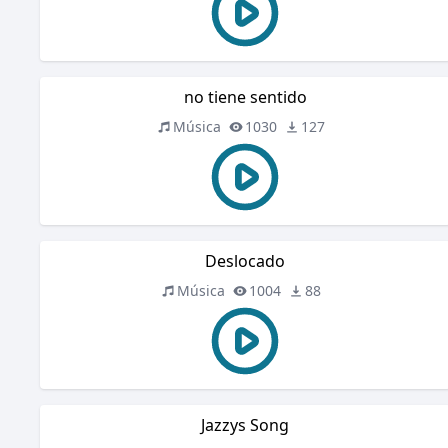
no tiene sentido
Música
1030
127
Deslocado
Música
1004
88
Jazzys Song