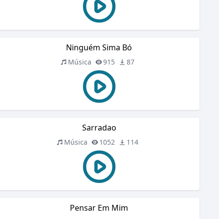
Ninguém Sima Bó
Música
915
87
Sarradao
Música
1052
114
Pensar Em Mim