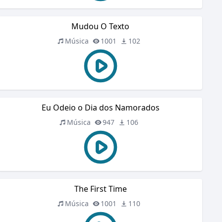
Mudou O Texto
Música
1001
102
Eu Odeio o Dia dos Namorados
Música
947
106
The First Time
Música
1001
110