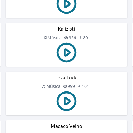
Ka izisti
Música
956
89
Leva Tudo
Música
999
101
Macaco Velho