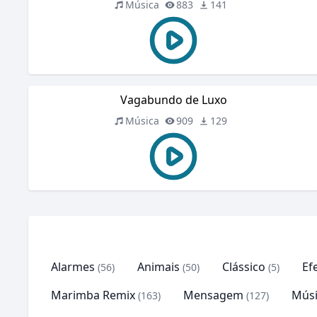
Música
883
141
Vagabundo de Luxo
Música
909
129
Alarmes
Animais
Clássico
Ef
(56)
(50)
(5)
Marimba Remix
Mensagem
Músi
(163)
(127)