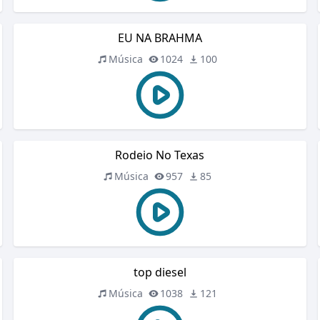
EU NA BRAHMA
Música
1024
100
Rodeio No Texas
Música
957
85
top diesel
Música
1038
121