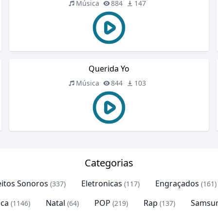
Música
884
147
Querida Yo
Música
844
103
Categorias
eitos Sonoros
Eletronicas
Engraçados
(337)
(117)
(161)
ca
Natal
POP
Rap
Samsu
(1146)
(64)
(219)
(137)