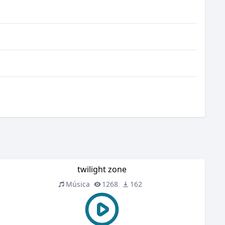
twilight zone
Música
1268
162