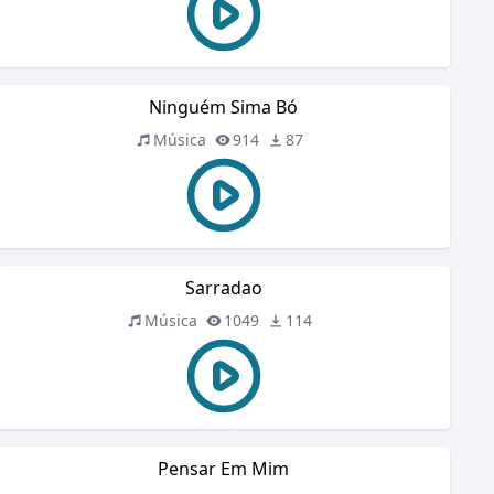
Ninguém Sima Bó
Música
914
87
Sarradao
Música
1049
114
Pensar Em Mim