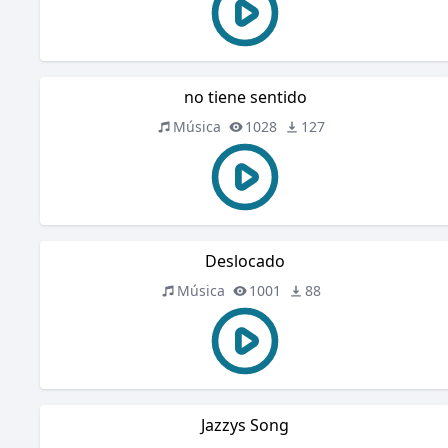
no tiene sentido
Música
1028
127
Deslocado
Música
1001
88
Jazzys Song