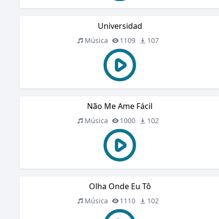
Universidad
Música
1109
107
Não Me Ame Fácil
Música
1000
102
Olha Onde Eu Tô
Música
1110
102