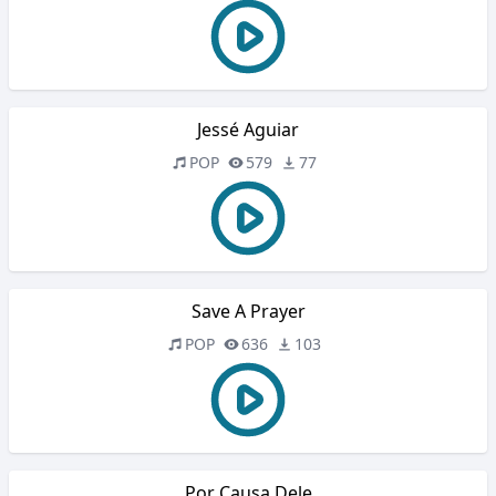
Jessé Aguiar
POP
579
77
Save A Prayer
POP
636
103
Por Causa Dele