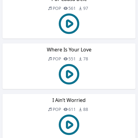
POP
561
97
Where Is Your Love
POP
551
78
I Ain’t Worried
POP
611
88