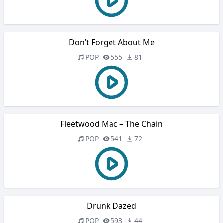
Don’t Forget About Me
POP
555
81
Fleetwood Mac – The Chain
POP
541
72
Drunk Dazed
POP
593
44