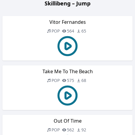
Skillibeng – Jump
Vitor Fernandes
POP
564
65
Take Me To The Beach
POP
575
68
Out Of Time
POP
562
92