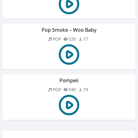
Pop Smoke – Woo Baby
POP
520
77
Pompeii
POP
540
79