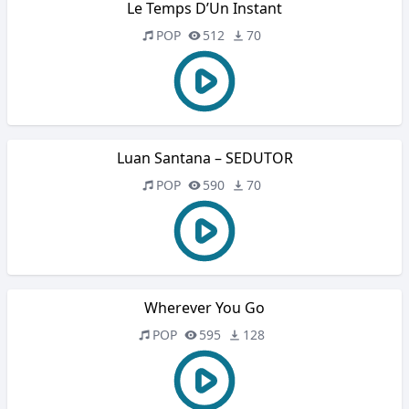
Le Temps D’Un Instant
POP
512
70
Luan Santana – SEDUTOR
POP
590
70
Wherever You Go
POP
595
128