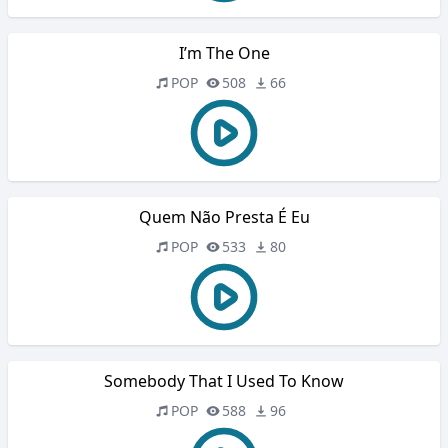
I’m The One
POP
508
66
Quem Não Presta É Eu
POP
533
80
Somebody That I Used To Know
POP
588
96