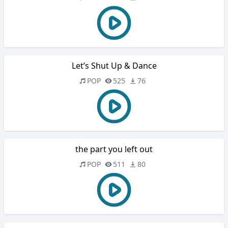
Let’s Shut Up & Dance
POP
525
76
the part you left out
POP
511
80