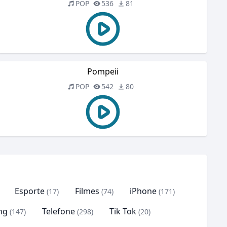
POP
536
81
Pompeii
POP
542
80
Esporte
Filmes
iPhone
(17)
(74)
(171)
ng
Telefone
Tik Tok
(147)
(298)
(20)