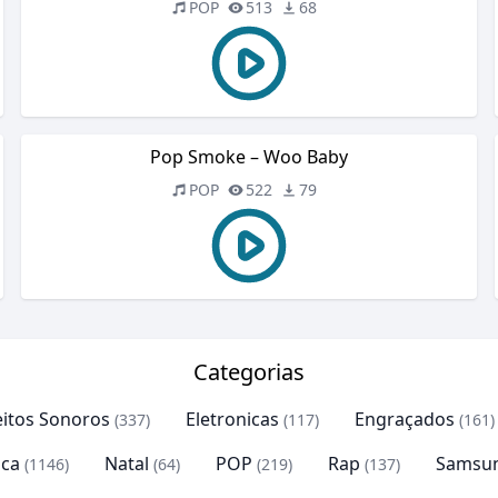
POP
513
68
Pop Smoke – Woo Baby
POP
522
79
Categorias
eitos Sonoros
Eletronicas
Engraçados
(337)
(117)
(161)
ca
Natal
POP
Rap
Samsu
(1146)
(64)
(219)
(137)