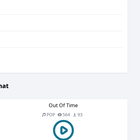
hat
Out Of Time
POP
564
93