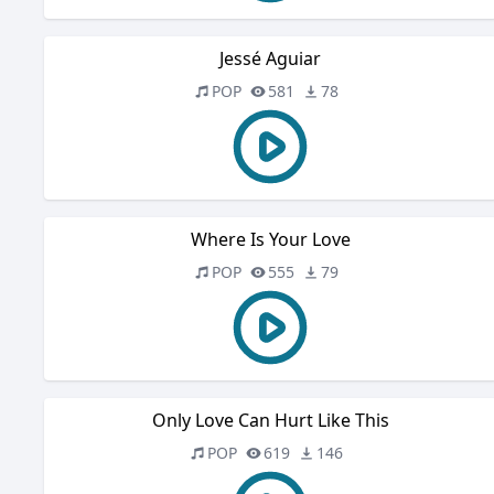
Jessé Aguiar
POP
581
78
Where Is Your Love
POP
555
79
Only Love Can Hurt Like This
POP
619
146