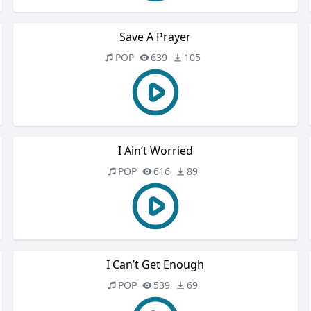
Save A Prayer
POP
639
105
I Ain’t Worried
POP
616
89
I Can’t Get Enough
POP
539
69