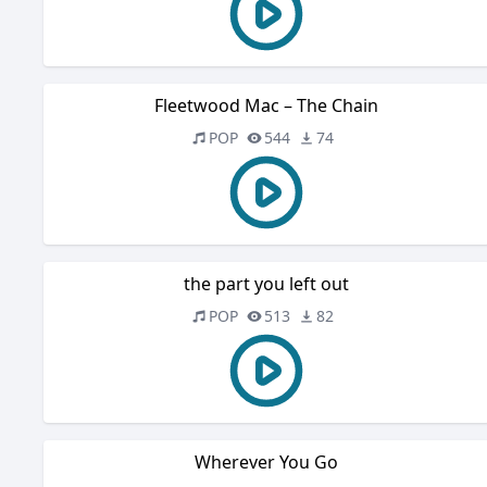
Fleetwood Mac – The Chain
POP
544
74
the part you left out
POP
513
82
Wherever You Go