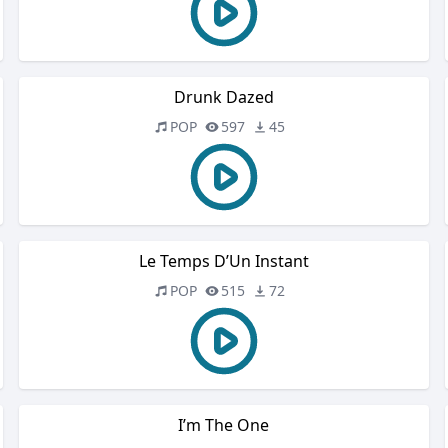
Drunk Dazed
POP
597
45
Le Temps D’Un Instant
POP
515
72
I’m The One