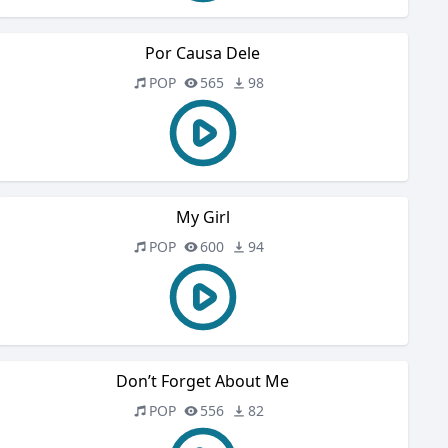
Por Causa Dele
POP
565
98
My Girl
POP
600
94
Don’t Forget About Me
POP
556
82