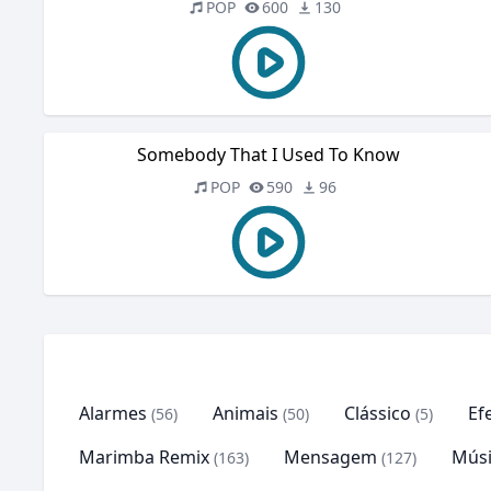
POP
600
130
Somebody That I Used To Know
POP
590
96
Alarmes
Animais
Clássico
Ef
(56)
(50)
(5)
Marimba Remix
Mensagem
Músi
(163)
(127)