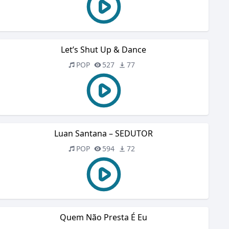
Let’s Shut Up & Dance
POP
527
77
Luan Santana – SEDUTOR
POP
594
72
Quem Não Presta É Eu