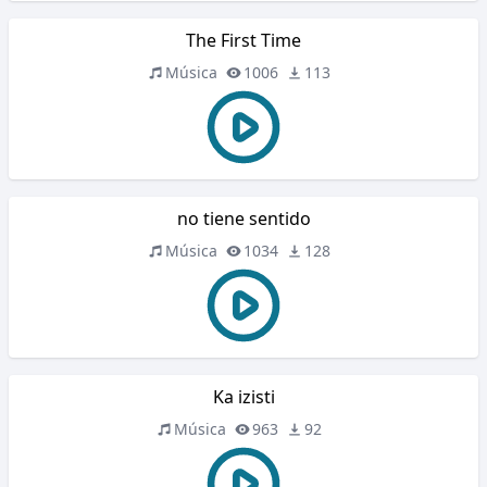
The First Time
Música
1006
113
no tiene sentido
Música
1034
128
Ka izisti
Música
963
92