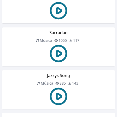
Sarradao
Música
1055
117
Jazzys Song
Música
885
143