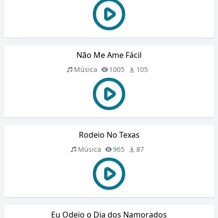
Não Me Ame Fácil
Música
1005
105
Rodeio No Texas
Música
965
87
Eu Odeio o Dia dos Namorados