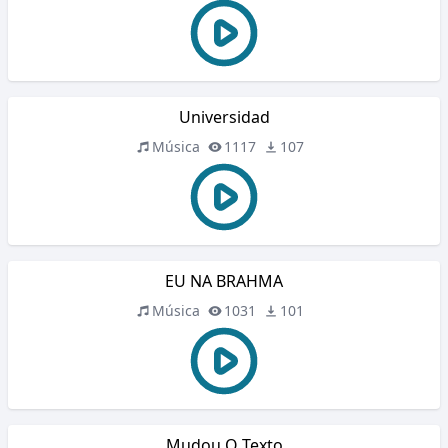
Universidad
Música
1117
107
EU NA BRAHMA
Música
1031
101
Mudou O Texto