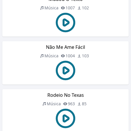
Música
1007
102
Não Me Ame Fácil
Música
1004
103
Rodeio No Texas
Música
963
85