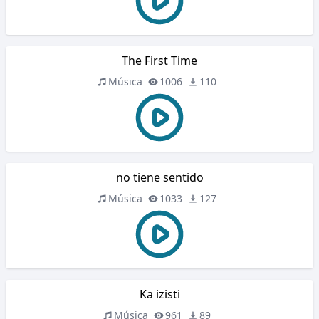
The First Time
Música
1006
110
no tiene sentido
Música
1033
127
Ka izisti
Música
961
89