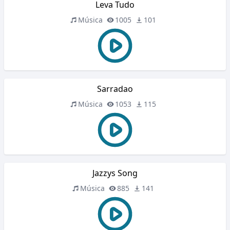
Leva Tudo
Música
1005
101
Sarradao
Música
1053
115
Jazzys Song
Música
885
141