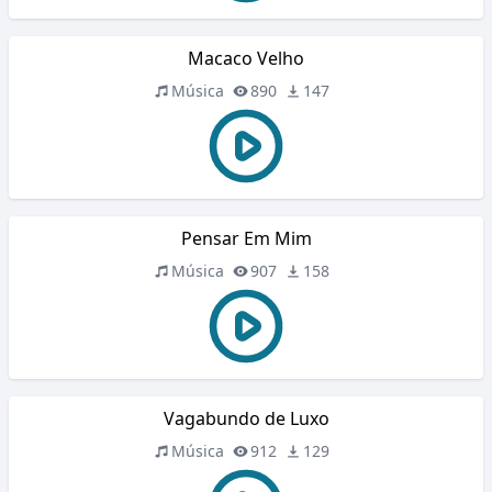
Macaco Velho
Música
890
147
Pensar Em Mim
Música
907
158
Vagabundo de Luxo
Música
912
129