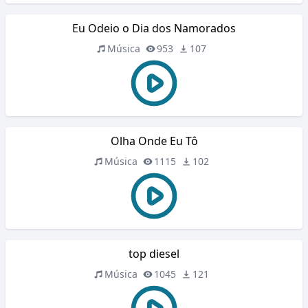
Eu Odeio o Dia dos Namorados
Música
953
107
Olha Onde Eu Tô
Música
1115
102
top diesel
Música
1045
121