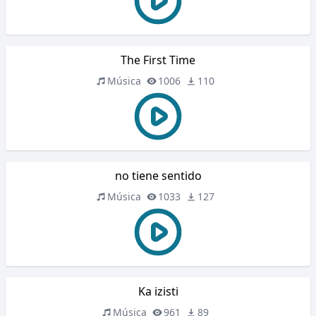
The First Time
Música
1006
110
no tiene sentido
Música
1033
127
Ka izisti
Música
961
89