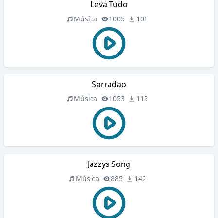
Leva Tudo
Música
1005
101
Sarradao
Música
1053
115
Jazzys Song
Música
885
142