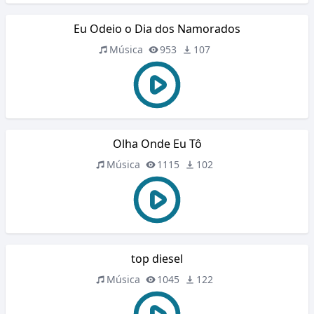
Eu Odeio o Dia dos Namorados
Música
953
107
Olha Onde Eu Tô
Música
1115
102
top diesel
Música
1045
122