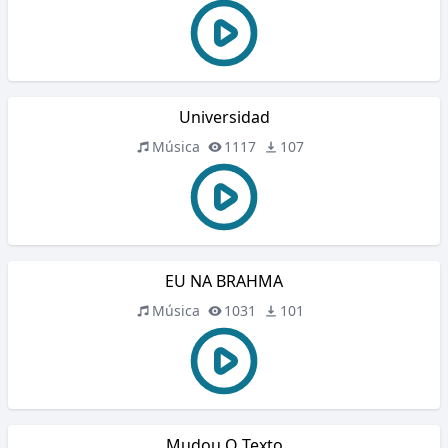
Universidad
Música
1117
107
EU NA BRAHMA
Música
1031
101
Mudou O Texto