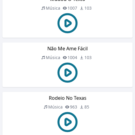
Música
1007
103
Não Me Ame Fácil
Música
1004
103
Rodeio No Texas
Música
963
85