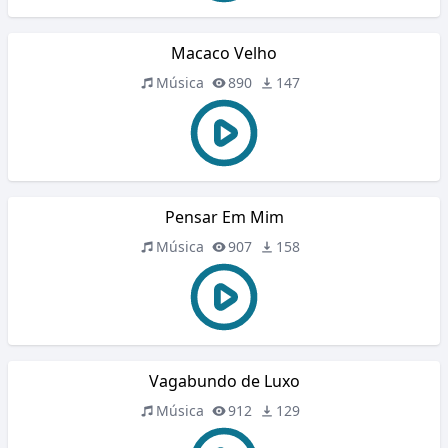
Macaco Velho
Música
890
147
Pensar Em Mim
Música
907
158
Vagabundo de Luxo
Música
912
129