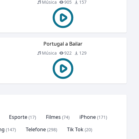
Música
905
157
Portugal a Bailar
Música
922
129
Esporte
Filmes
iPhone
(17)
(74)
(171)
ng
Telefone
Tik Tok
(147)
(298)
(20)