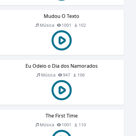
Mudou O Texto
Música
1001
102
Eu Odeio o Dia dos Namorados
Música
947
106
The First Time
Música
1001
110