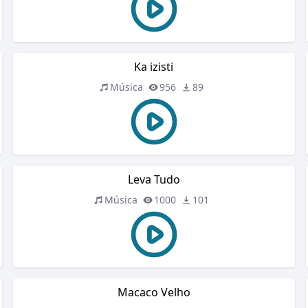
Ka izisti
Música
956
89
Leva Tudo
Música
1000
101
Macaco Velho