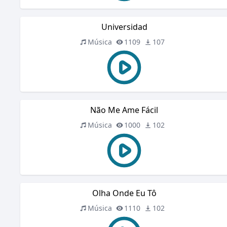
Universidad
Música
1109
107
Não Me Ame Fácil
Música
1000
102
Olha Onde Eu Tô
Música
1110
102