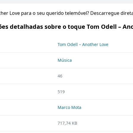
other Love para o seu querido telemóvel? Descarregue dire
es detalhadas sobre o toque Tom Odell – An
Tom Odell – Another Love
Música
46
519
Marco Mota
717,74 KB