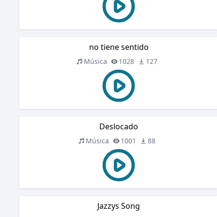
no tiene sentido
Música
1028
127
Deslocado
Música
1001
88
Jazzys Song