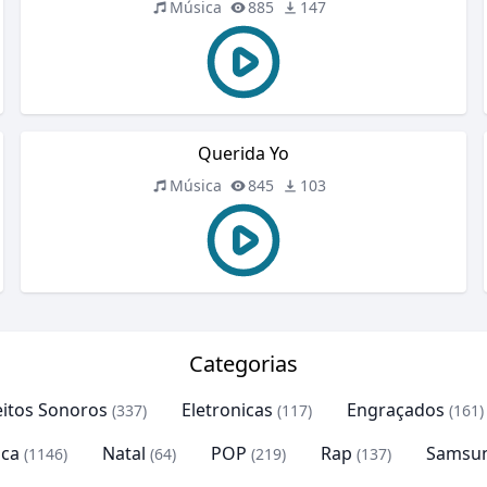
Música
885
147
Querida Yo
Música
845
103
Categorias
eitos Sonoros
Eletronicas
Engraçados
(337)
(117)
(161)
ca
Natal
POP
Rap
Samsu
(1146)
(64)
(219)
(137)