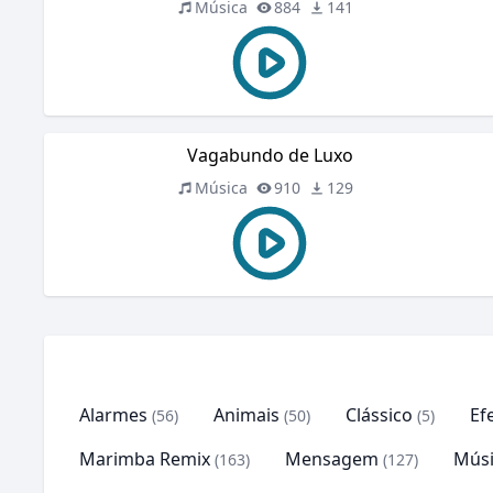
Música
884
141
Vagabundo de Luxo
Música
910
129
Alarmes
Animais
Clássico
Ef
(56)
(50)
(5)
Marimba Remix
Mensagem
Músi
(163)
(127)