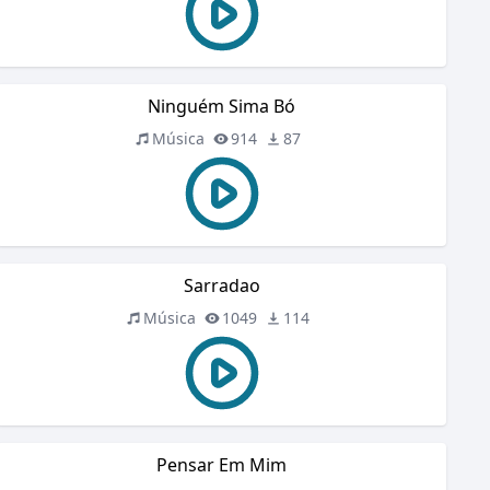
Ninguém Sima Bó
Música
914
87
Sarradao
Música
1049
114
Pensar Em Mim