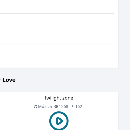
r Love
twilight zone
Música
1268
162