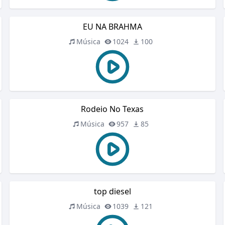
EU NA BRAHMA
Música
1024
100
Rodeio No Texas
Música
957
85
top diesel
Música
1039
121