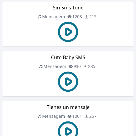
Siri Sms Tone
Mensagem
1203
215
Cute Baby SMS
Mensagem
930
235
Tienes un mensaje
Mensagem
1001
257