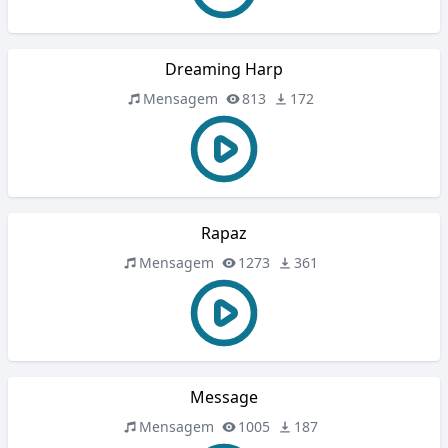
Dreaming Harp
Mensagem
813
172
Rapaz
Mensagem
1273
361
Message
Mensagem
1005
187