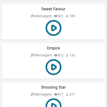
Sweet Favour
Mensagem
821
109
Empire
Mensagem
812
133
Shooting Star
Mensagem
817
217