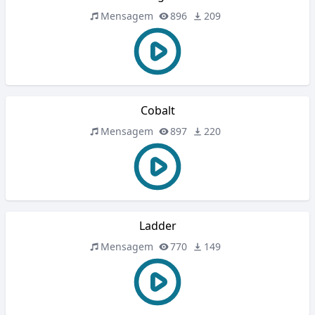
Mensagem
896
209
Cobalt
Mensagem
897
220
Ladder
Mensagem
770
149