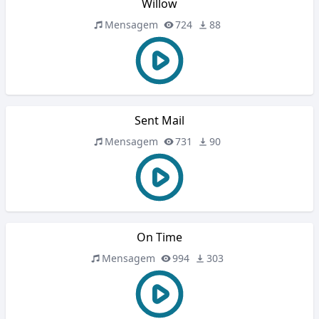
Willow
Mensagem
724
88
Sent Mail
Mensagem
731
90
On Time
Mensagem
994
303