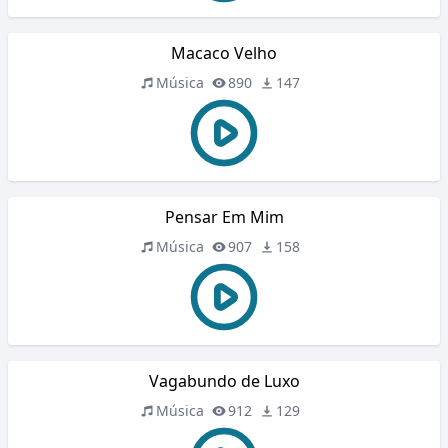
Macaco Velho
Música
890
147
Pensar Em Mim
Música
907
158
Vagabundo de Luxo
Música
912
129