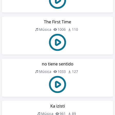
The First Time
Música
1006
110
no tiene sentido
Música
1033
127
Ka izisti
Música
961
89