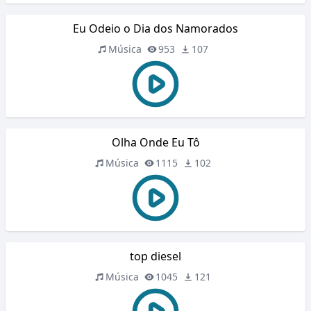
Eu Odeio o Dia dos Namorados
Música
953
107
Olha Onde Eu Tô
Música
1115
102
top diesel
Música
1045
121