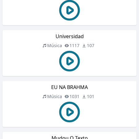
Universidad
Música
1117
107
EU NA BRAHMA
Música
1031
101
Mudou O Texto