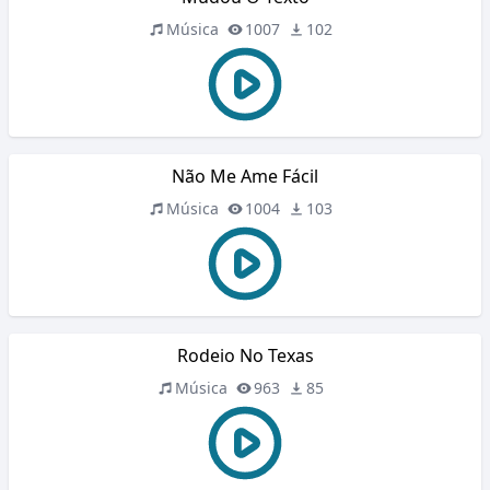
Música
1007
102
Não Me Ame Fácil
Música
1004
103
Rodeio No Texas
Música
963
85