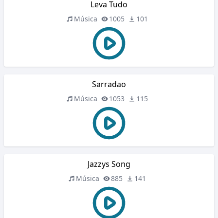
Leva Tudo
Música
1005
101
Sarradao
Música
1053
115
Jazzys Song
Música
885
141