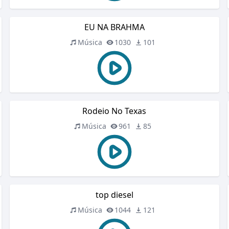
EU NA BRAHMA
Música
1030
101
Rodeio No Texas
Música
961
85
top diesel
Música
1044
121