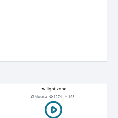
twilight zone
Música
1274
163