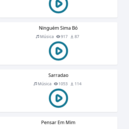
Ninguém Sima Bó
Música
917
87
Sarradao
Música
1053
114
Pensar Em Mim