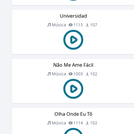
Universidad
Música
1115
107
Não Me Ame Fácil
Música
1003
102
Olha Onde Eu Tô
Música
1114
102