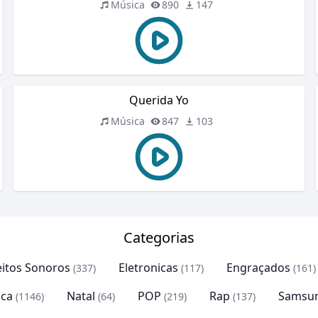
Música
890
147
Querida Yo
Música
847
103
Categorias
eitos Sonoros
Eletronicas
Engraçados
(337)
(117)
(161)
ca
Natal
POP
Rap
Samsu
(1146)
(64)
(219)
(137)