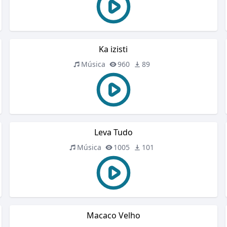
Ka izisti
Música
960
89
Leva Tudo
Música
1005
101
Macaco Velho