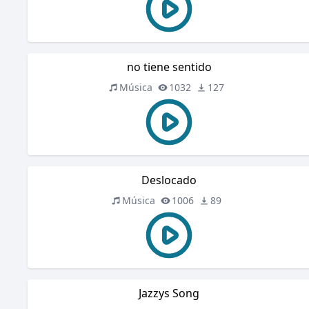
no tiene sentido
Música
1032
127
Deslocado
Música
1006
89
Jazzys Song