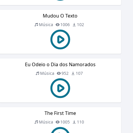
Mudou O Texto
Música
1006
102
Eu Odeio o Dia dos Namorados
Música
952
107
The First Time
Música
1005
110