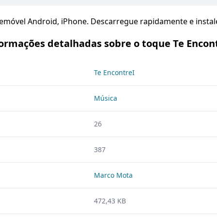
lemóvel Android, iPhone. Descarregue rapidamente e instale
ormações detalhadas sobre o toque Te Encon
Te EncontreI
Música
26
387
Marco Mota
472,43 KB