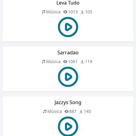
Leva Tudo
Música
1013
105
Sarradao
Música
1061
119
Jazzys Song
Música
887
145