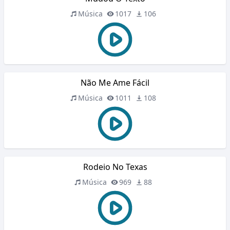
Música
1017
106
Não Me Ame Fácil
Música
1011
108
Rodeio No Texas
Música
969
88