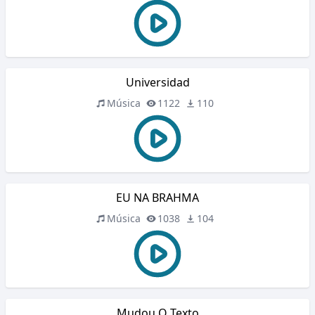
Universidad
Música
1122
110
EU NA BRAHMA
Música
1038
104
Mudou O Texto