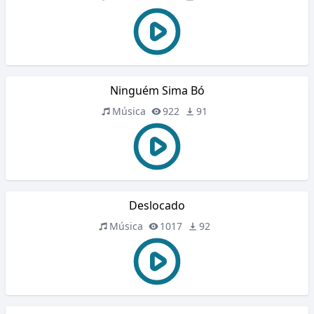
Ninguém Sima Bó
Música
922
91
Deslocado
Música
1017
92