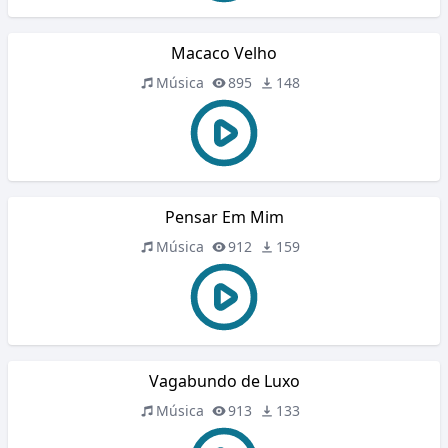
Macaco Velho
Música
895
148
Pensar Em Mim
Música
912
159
Vagabundo de Luxo
Música
913
133