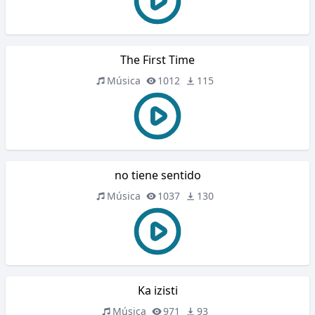
The First Time
Música
1012
115
no tiene sentido
Música
1037
130
Ka izisti
Música
971
93