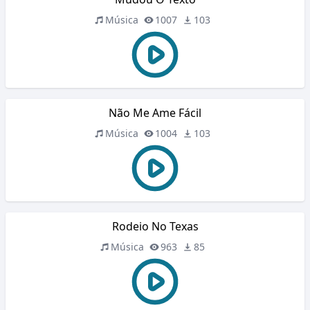
Música
1007
103
Não Me Ame Fácil
Música
1004
103
Rodeio No Texas
Música
963
85