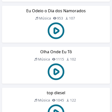
Eu Odeio o Dia dos Namorados
Música
953
107
Olha Onde Eu Tô
Música
1115
102
top diesel
Música
1045
122