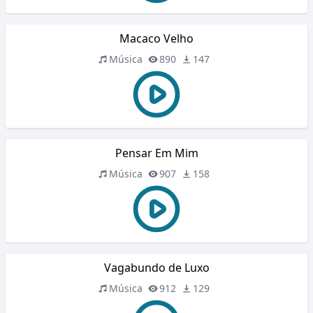
Macaco Velho
Música
890
147
Pensar Em Mim
Música
907
158
Vagabundo de Luxo
Música
912
129