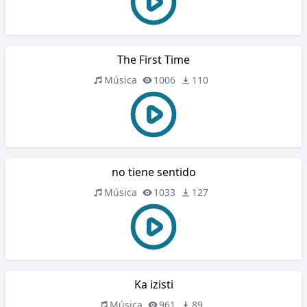
The First Time
Música
1006
110
no tiene sentido
Música
1033
127
Ka izisti
Música
961
89