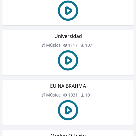
Universidad
Música
1117
107
EU NA BRAHMA
Música
1031
101
Mudou O Texto