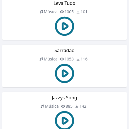
Leva Tudo
Música
1005
101
Sarradao
Música
1053
116
Jazzys Song
Música
885
142