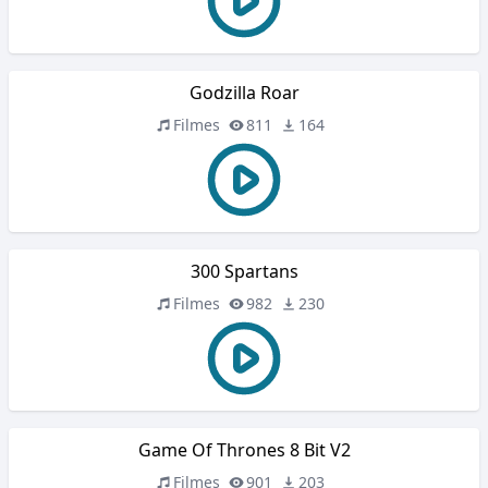
Godzilla Roar
Filmes
811
164
300 Spartans
Filmes
982
230
Game Of Thrones 8 Bit V2
Filmes
901
203