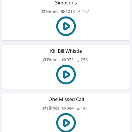
Simpsons
Filmes
1018
127
Kill Bill Whistle
Filmes
973
258
One Missed Call
Filmes
844
141