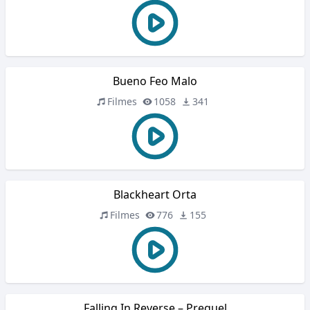
Bueno Feo Malo
Filmes
1058
341
Blackheart Orta
Filmes
776
155
Falling In Reverse – Prequel