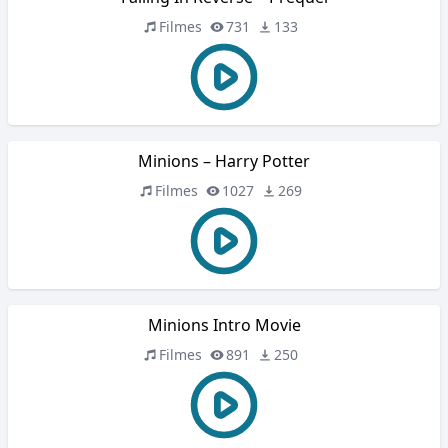
Filmes
731
133
Minions – Harry Potter
Filmes
1027
269
Minions Intro Movie
Filmes
891
250