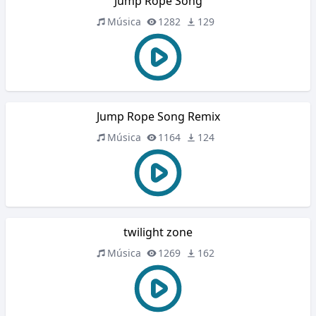
Jump Rope Song
Música
1282
129
Jump Rope Song Remix
Música
1164
124
twilight zone
Música
1269
162