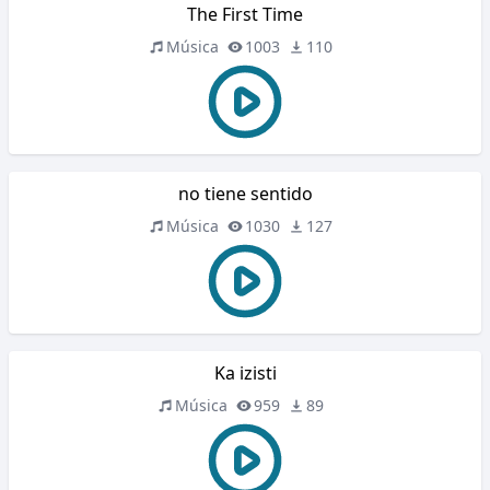
The First Time
Música
1003
110
no tiene sentido
Música
1030
127
Ka izisti
Música
959
89