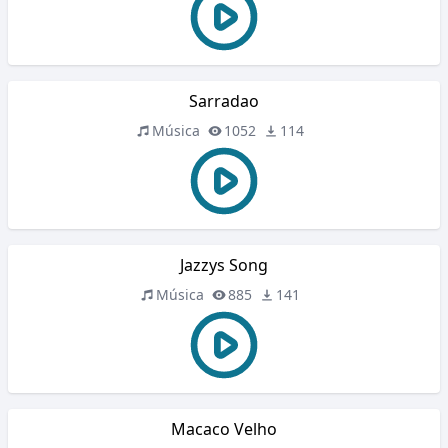
Sarradao
Música
1052
114
Jazzys Song
Música
885
141
Macaco Velho