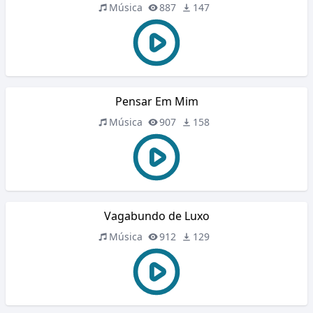
Música
887
147
Pensar Em Mim
Música
907
158
Vagabundo de Luxo
Música
912
129