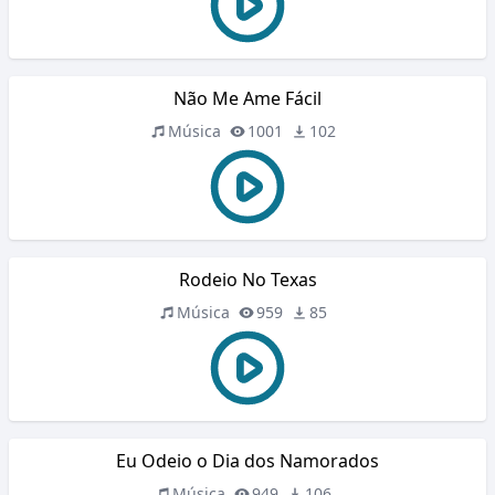
Não Me Ame Fácil
Música
1001
102
Rodeio No Texas
Música
959
85
Eu Odeio o Dia dos Namorados
Música
949
106