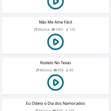
Não Me Ame Fácil
Música
1001
102
Rodeio No Texas
Música
959
85
Eu Odeio o Dia dos Namorados
Música
949
107