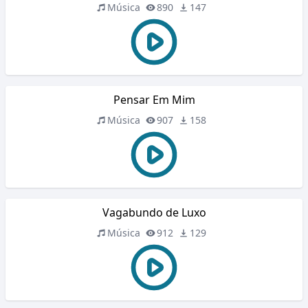
Música
890
147
Pensar Em Mim
Música
907
158
Vagabundo de Luxo
Música
912
129