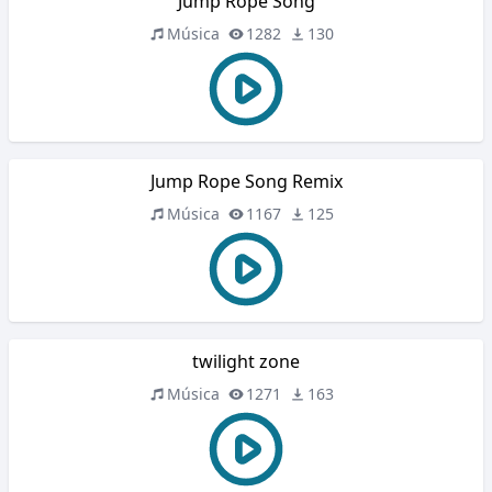
Jump Rope Song
Música
1282
130
Jump Rope Song Remix
Música
1167
125
twilight zone
Música
1271
163