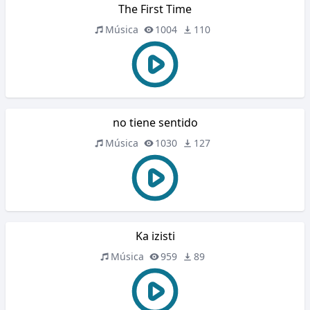
The First Time
Música
1004
110
no tiene sentido
Música
1030
127
Ka izisti
Música
959
89