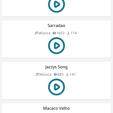
Sarradao
Música
1052
114
Jazzys Song
Música
885
141
Macaco Velho