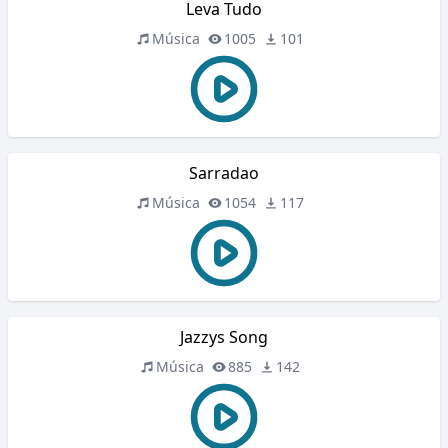
Leva Tudo
Música
1005
101
Sarradao
Música
1054
117
Jazzys Song
Música
885
142