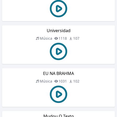
Universidad
Música
1118
107
EU NA BRAHMA
Música
1031
102
Mudou O Texto