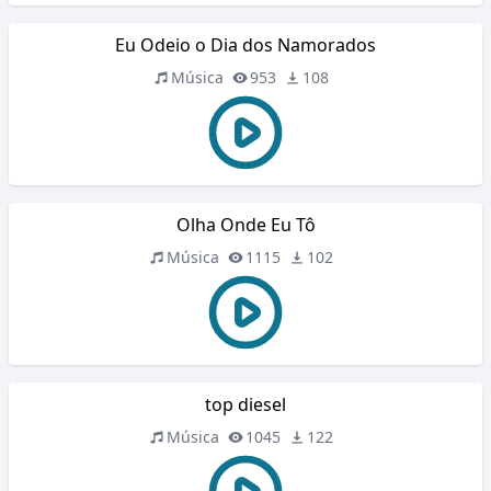
Eu Odeio o Dia dos Namorados
Música
953
108
Olha Onde Eu Tô
Música
1115
102
top diesel
Música
1045
122