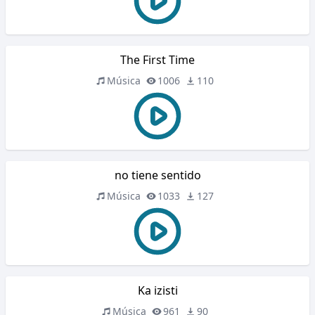
The First Time
Música
1006
110
no tiene sentido
Música
1033
127
Ka izisti
Música
961
90