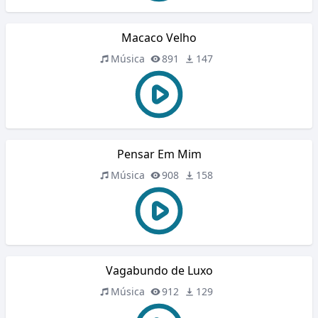
Macaco Velho
Música
891
147
Pensar Em Mim
Música
908
158
Vagabundo de Luxo
Música
912
129