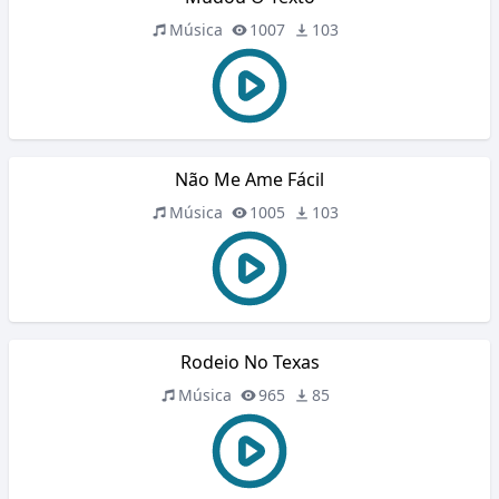
Música
1007
103
Não Me Ame Fácil
Música
1005
103
Rodeio No Texas
Música
965
85