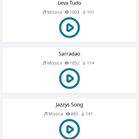
Leva Tudo
Música
1003
101
Sarradao
Música
1052
114
Jazzys Song
Música
885
141