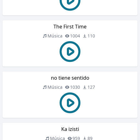
The First Time
Música
1004
110
no tiene sentido
Música
1030
127
Ka izisti
Música
959
89