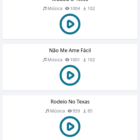
Música
1004
102
Não Me Ame Fácil
Música
1001
102
Rodeio No Texas
Música
959
85