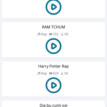
RAM TCHUM
Rap
702
58
Harry Potter Rap
Rap
829
56
Dja bu cumi oxi