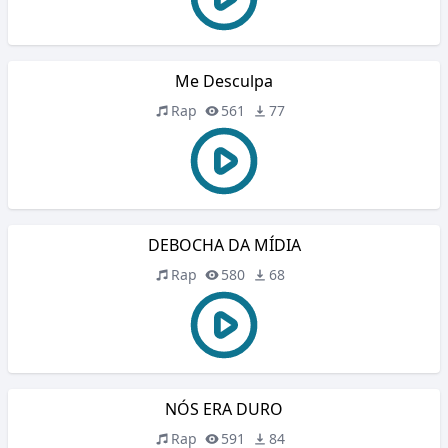
Me Desculpa
Rap
561
77
DEBOCHA DA MÍDIA
Rap
580
68
NÓS ERA DURO
Rap
591
84