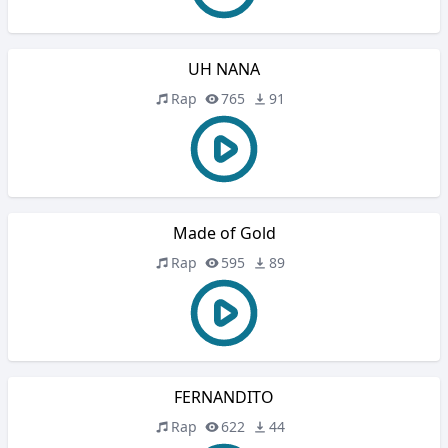
UH NANA
Rap
765
91
Made of Gold
Rap
595
89
FERNANDITO
Rap
622
44