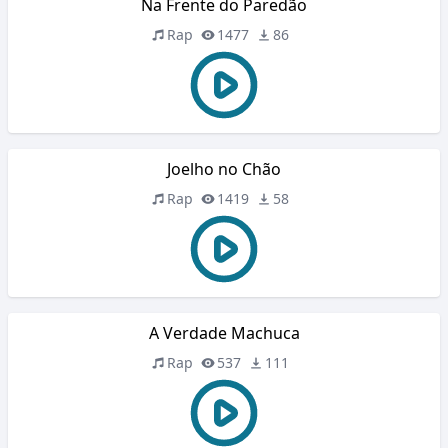
Na Frente do Paredão
Rap
1477
86
Joelho no Chão
Rap
1419
58
A Verdade Machuca
Rap
537
111