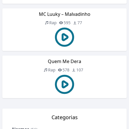
MC Luuky – Malvadinho
Rap
595
77
Quem Me Dera
Rap
578
107
Categorias