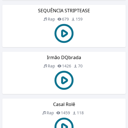
SEQUÊNCIA STRIPTEASE
Rap
679
159
Irmão DQbrada
Rap
1426
70
Casal Rolê
Rap
1459
118