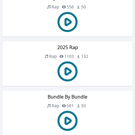
Rap
556
50
2025 Rap
Rap
1103
132
Bundle By Bundle
Rap
581
93