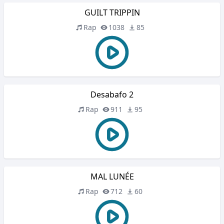
GUILT TRIPPIN
Rap
1038
85
Desabafo 2
Rap
911
95
MAL LUNÉE
Rap
712
60