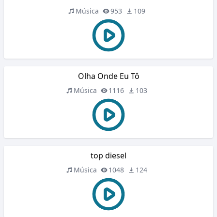
Música
953
109
Olha Onde Eu Tô
Música
1116
103
top diesel
Música
1048
124