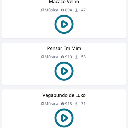
Macaco Velho
Música
894
147
Pensar Em Mim
Música
910
158
Vagabundo de Luxo
Música
913
131