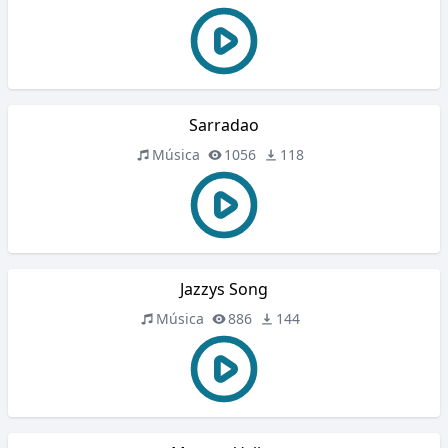
Sarradao
Música
1056
118
Jazzys Song
Música
886
144