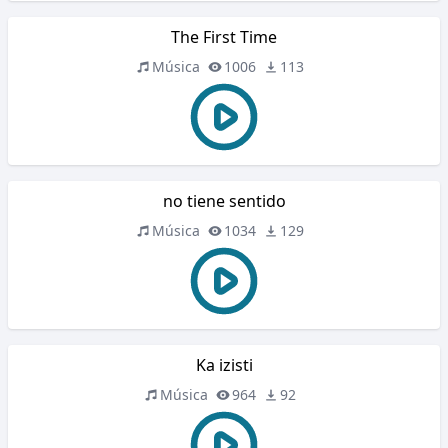
The First Time
Música
1006
113
no tiene sentido
Música
1034
129
Ka izisti
Música
964
92