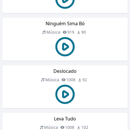
Ninguém Sima Bó
Música
919
90
Deslocado
Música
1008
92
Leva Tudo
Música
1008
102