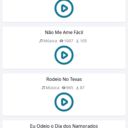
Não Me Ame Fácil
Música
1007
105
Rodeio No Texas
Música
965
87
Eu Odeio o Dia dos Namorados