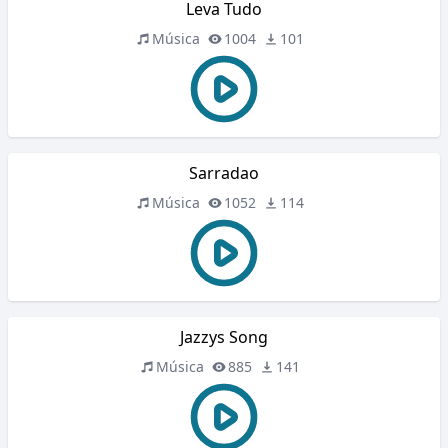
Leva Tudo
Música
1004
101
Sarradao
Música
1052
114
Jazzys Song
Música
885
141