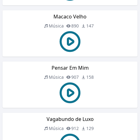
Macaco Velho
Música
890
147
Pensar Em Mim
Música
907
158
Vagabundo de Luxo
Música
912
129