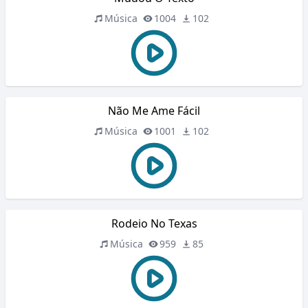
Música
1004
102
Não Me Ame Fácil
Música
1001
102
Rodeio No Texas
Música
959
85