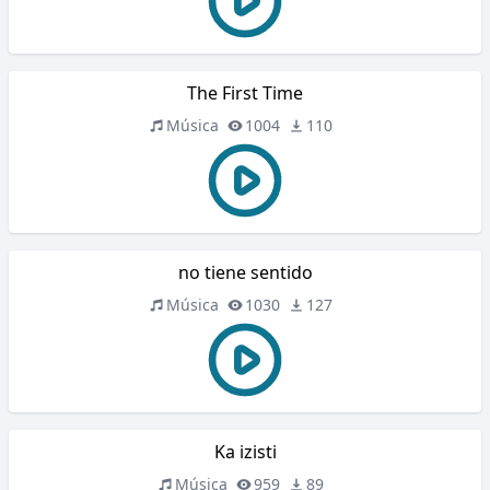
The First Time
Música
1004
110
no tiene sentido
Música
1030
127
Ka izisti
Música
959
89