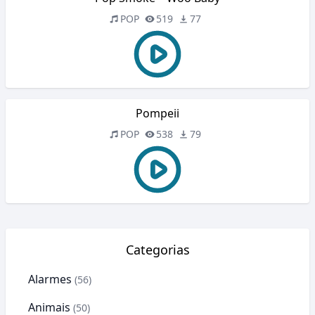
POP
519
77
Pompeii
POP
538
79
Categorias
Alarmes
(56)
Animais
(50)