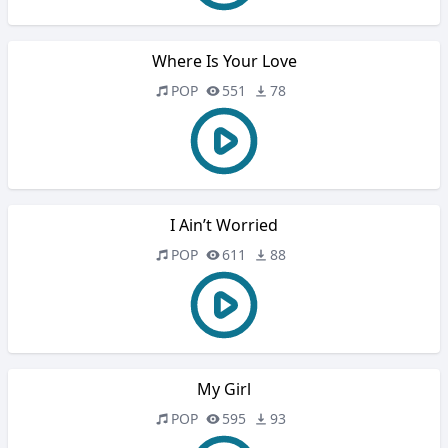
Where Is Your Love
POP
551
78
I Ain’t Worried
POP
611
88
My Girl
POP
595
93