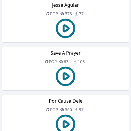
Jessé Aguiar
POP
578
77
Save A Prayer
POP
634
103
Por Causa Dele
POP
560
97