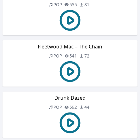
POP
555
81
Fleetwood Mac – The Chain
POP
541
72
Drunk Dazed
POP
592
44