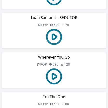
Luan Santana – SEDUTOR
POP
590
70
Wherever You Go
POP
595
128
I’m The One
POP
507
66