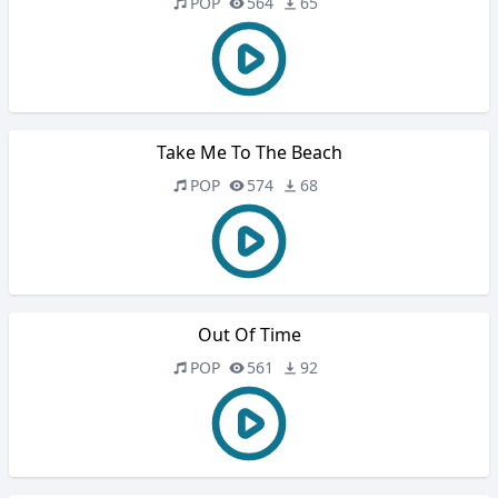
POP
564
65
Take Me To The Beach
POP
574
68
Out Of Time
POP
561
92