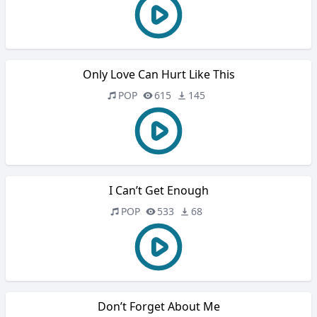
Only Love Can Hurt Like This
POP
615
145
I Can’t Get Enough
POP
533
68
Don’t Forget About Me