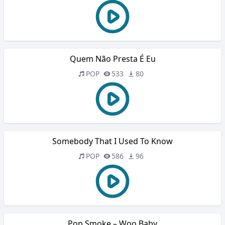
Quem Não Presta É Eu
POP
533
80
Somebody That I Used To Know
POP
586
96
Pop Smoke – Woo Baby