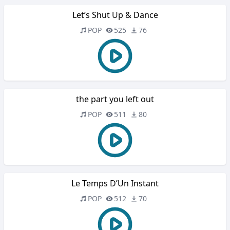
Let’s Shut Up & Dance
POP
525
76
the part you left out
POP
511
80
Le Temps D’Un Instant
POP
512
70