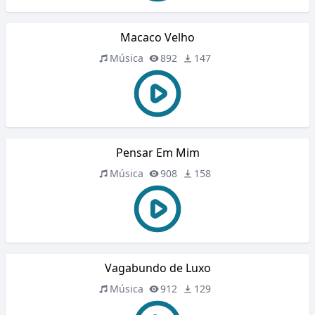
Macaco Velho
Música
892
147
Pensar Em Mim
Música
908
158
Vagabundo de Luxo
Música
912
129