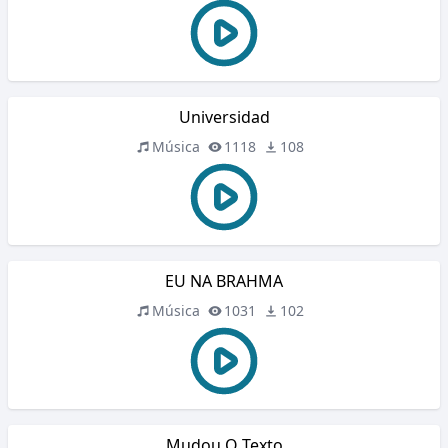
Universidad
Música
1118
108
EU NA BRAHMA
Música
1031
102
Mudou O Texto