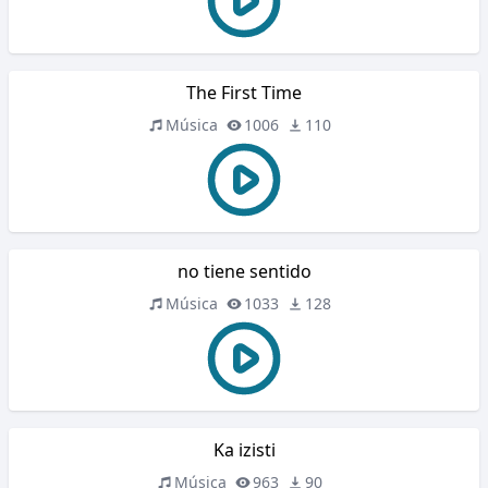
The First Time
Música
1006
110
no tiene sentido
Música
1033
128
Ka izisti
Música
963
90