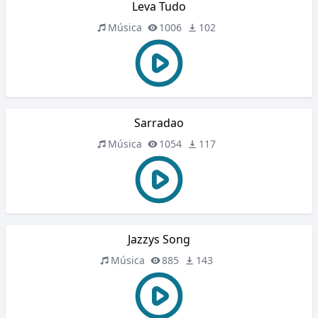
Leva Tudo
Música
1006
102
Sarradao
Música
1054
117
Jazzys Song
Música
885
143