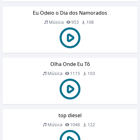
Eu Odeio o Dia dos Namorados
Música
953
108
Olha Onde Eu Tô
Música
1115
103
top diesel
Música
1046
122