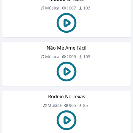
Música
1007
103
Não Me Ame Fácil
Música
1005
103
Rodeio No Texas
Música
965
85