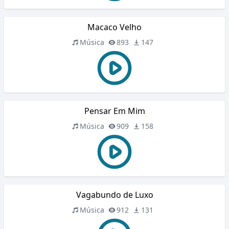
Macaco Velho
Música
893
147
Pensar Em Mim
Música
909
158
Vagabundo de Luxo
Música
912
131