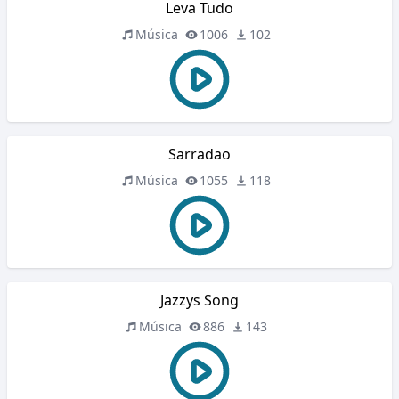
Leva Tudo
Música
1006
102
Sarradao
Música
1055
118
Jazzys Song
Música
886
143