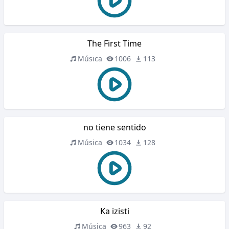
The First Time
Música
1006
113
no tiene sentido
Música
1034
128
Ka izisti
Música
963
92