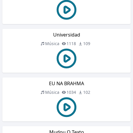
Universidad
Música
1118
109
EU NA BRAHMA
Música
1034
102
Mudou O Texto