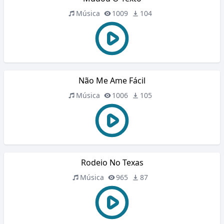
Música
1009
104
Não Me Ame Fácil
Música
1006
105
Rodeio No Texas
Música
965
87