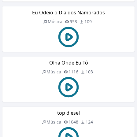
Eu Odeio o Dia dos Namorados
Música
953
109
Olha Onde Eu Tô
Música
1116
103
top diesel
Música
1048
124