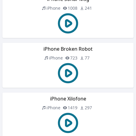
iPhone
1008
241
iPhone Broken Robot
iPhone
723
77
iPhone Xilofone
iPhone
1419
297