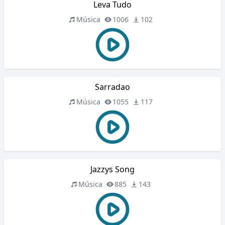
Leva Tudo
Música
1006
102
Sarradao
Música
1055
117
Jazzys Song
Música
885
143