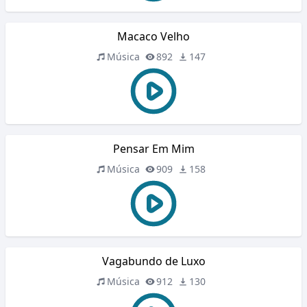
Macaco Velho
Música
892
147
Pensar Em Mim
Música
909
158
Vagabundo de Luxo
Música
912
130