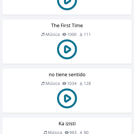
The First Time
Música
1006
111
no tiene sentido
Música
1034
128
Ka izisti
Música
963
90