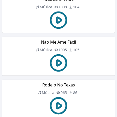
Música
1008
104
Não Me Ame Fácil
Música
1005
105
Rodeio No Texas
Música
965
86