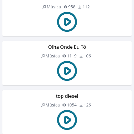
Música
958
112
Olha Onde Eu Tô
Música
1119
106
top diesel
Música
1054
126