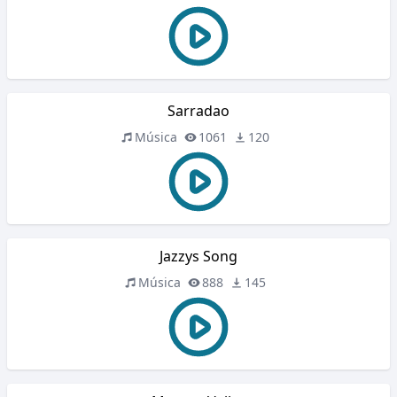
Sarradao
Música
1061
120
Jazzys Song
Música
888
145