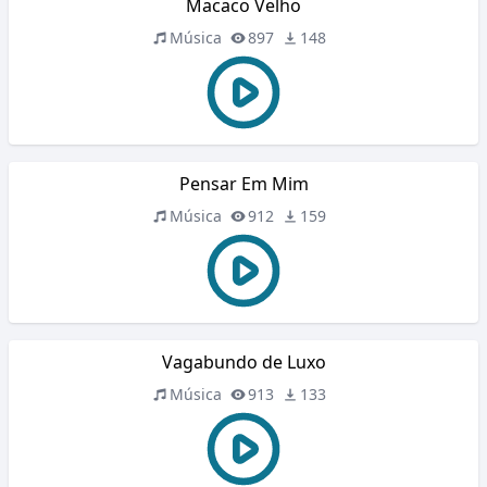
Macaco Velho
Música
897
148
Pensar Em Mim
Música
912
159
Vagabundo de Luxo
Música
913
133