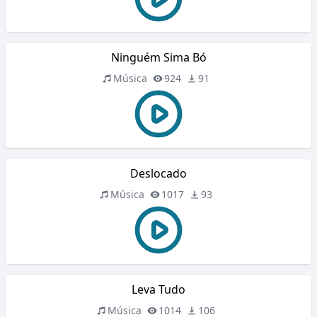
Ninguém Sima Bó
Música
924
91
Deslocado
Música
1017
93
Leva Tudo
Música
1014
106