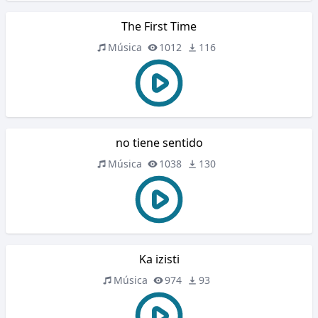
The First Time
Música
1012
116
no tiene sentido
Música
1038
130
Ka izisti
Música
974
93