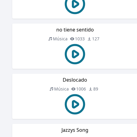
no tiene sentido
Música
1033
127
Deslocado
Música
1006
89
Jazzys Song