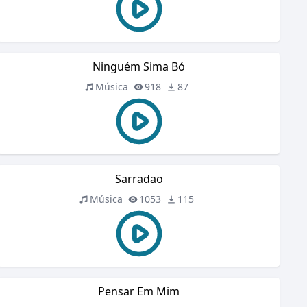
Ninguém Sima Bó
Música
918
87
Sarradao
Música
1053
115
Pensar Em Mim