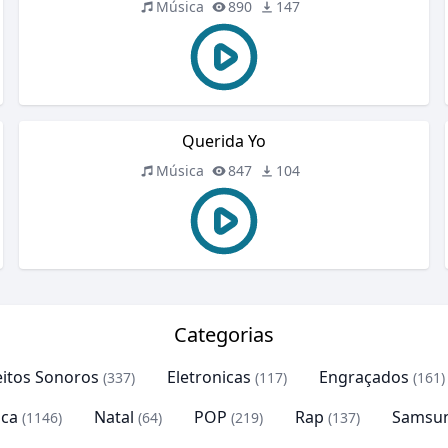
Música
890
147
Querida Yo
Música
847
104
Categorias
eitos Sonoros
Eletronicas
Engraçados
(337)
(117)
(161)
ca
Natal
POP
Rap
Samsu
(1146)
(64)
(219)
(137)