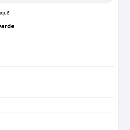
qui!
varde