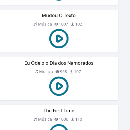
Mudou O Texto
Música
1007
102
Eu Odeio o Dia dos Namorados
Música
953
107
The First Time
Música
1006
110