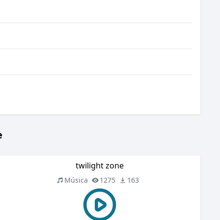
e
twilight zone
Música
1275
163