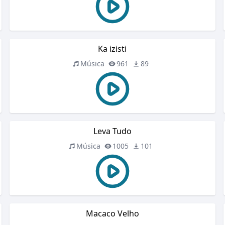
Ka izisti
Música
961
89
Leva Tudo
Música
1005
101
Macaco Velho