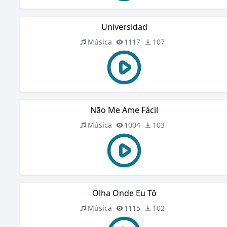
Universidad
Música
1117
107
Não Me Ame Fácil
Música
1004
103
Olha Onde Eu Tô
Música
1115
102