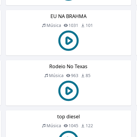
EU NA BRAHMA
Música
1031
101
Rodeio No Texas
Música
963
85
top diesel
Música
1045
122