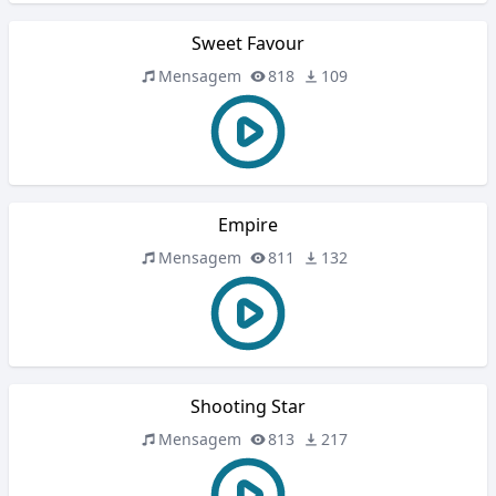
Sweet Favour
Mensagem
818
109
Empire
Mensagem
811
132
Shooting Star
Mensagem
813
217