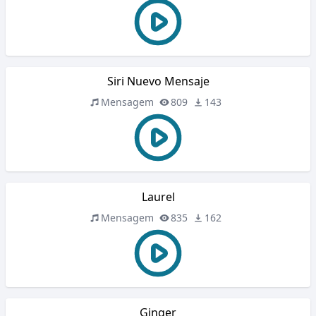
Siri Nuevo Mensaje
Mensagem
809
143
Laurel
Mensagem
835
162
Ginger