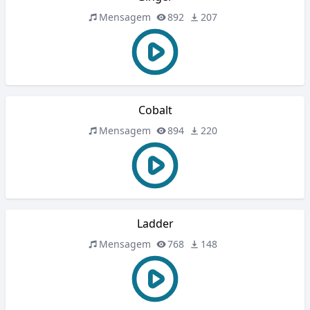
Mensagem
892
207
Cobalt
Mensagem
894
220
Ladder
Mensagem
768
148