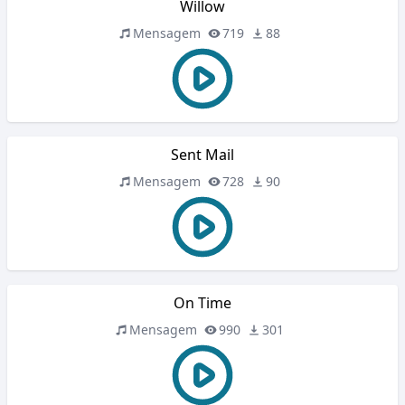
Willow
Mensagem
719
88
Sent Mail
Mensagem
728
90
On Time
Mensagem
990
301