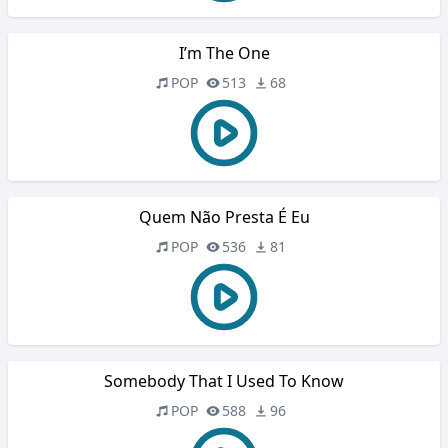
I’m The One
POP
513
68
Quem Não Presta É Eu
POP
536
81
Somebody That I Used To Know
POP
588
96