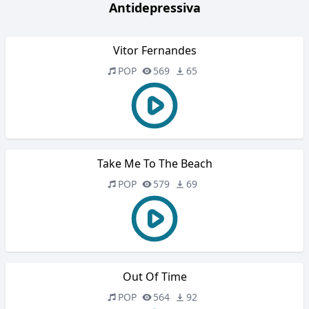
Antidepressiva
Vitor Fernandes
POP
569
65
Take Me To The Beach
POP
579
69
Out Of Time
POP
564
92