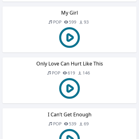
My Girl
POP
599
93
Only Love Can Hurt Like This
POP
619
146
I Can’t Get Enough
POP
539
69