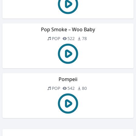
Pop Smoke – Woo Baby
POP
522
78
Pompeii
POP
542
80