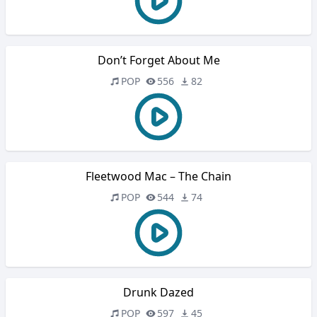
Don’t Forget About Me
POP
556
82
Fleetwood Mac – The Chain
POP
544
74
Drunk Dazed
POP
597
45