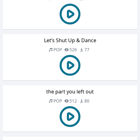
Let’s Shut Up & Dance
POP
526
77
the part you left out
POP
512
80