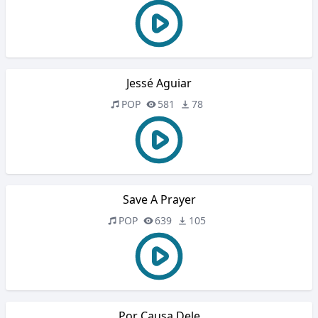
Jessé Aguiar
POP
581
78
Save A Prayer
POP
639
105
Por Causa Dele