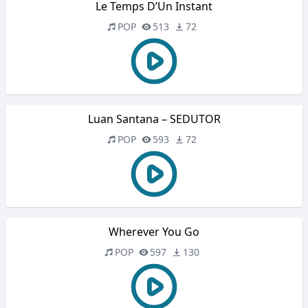
Le Temps D’Un Instant
POP
513
72
Luan Santana – SEDUTOR
POP
593
72
Wherever You Go
POP
597
130