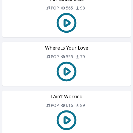
POP
565
98
Where Is Your Love
POP
555
79
I Ain’t Worried
POP
616
89