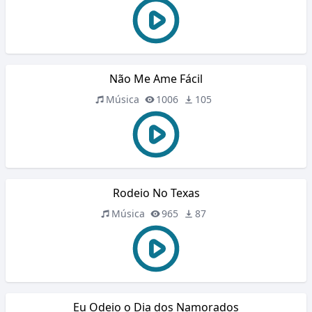
Não Me Ame Fácil
Música
1006
105
Rodeio No Texas
Música
965
87
Eu Odeio o Dia dos Namorados