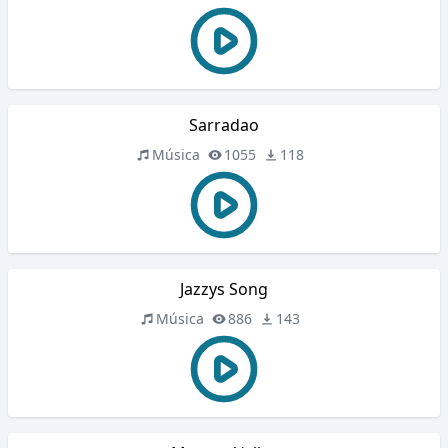
Sarradao
Música
1055
118
Jazzys Song
Música
886
143