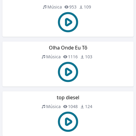
Música
953
109
Olha Onde Eu Tô
Música
1116
103
top diesel
Música
1048
124