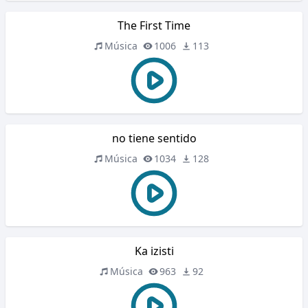
The First Time
Música
1006
113
no tiene sentido
Música
1034
128
Ka izisti
Música
963
92