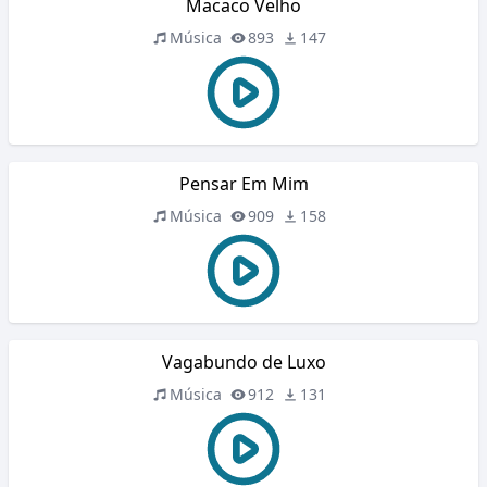
Macaco Velho
Música
893
147
Pensar Em Mim
Música
909
158
Vagabundo de Luxo
Música
912
131