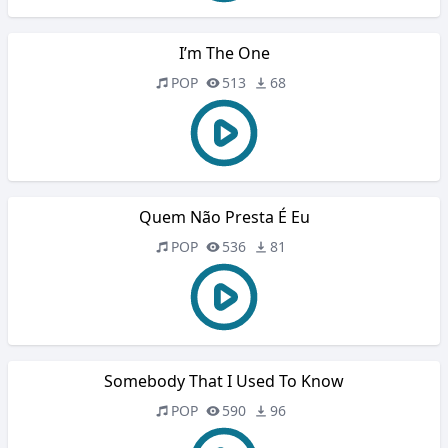
I’m The One
POP
513
68
Quem Não Presta É Eu
POP
536
81
Somebody That I Used To Know
POP
590
96