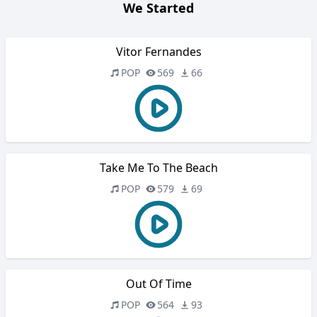
We Started
Vitor Fernandes
POP
569
66
Take Me To The Beach
POP
579
69
Out Of Time
POP
564
93