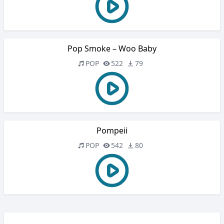
Pop Smoke – Woo Baby
POP
522
79
Pompeii
POP
542
80