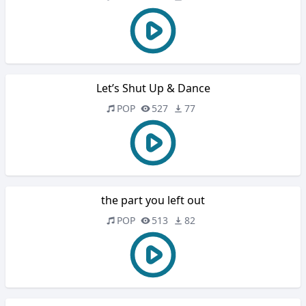
Let’s Shut Up & Dance
POP
527
77
the part you left out
POP
513
82