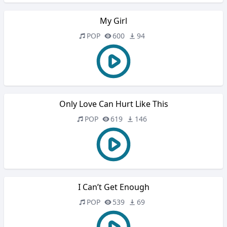
My Girl
POP
600
94
Only Love Can Hurt Like This
POP
619
146
I Can’t Get Enough
POP
539
69