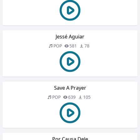
Jessé Aguiar
POP
581
78
Save A Prayer
POP
639
105
Por Causa Dele