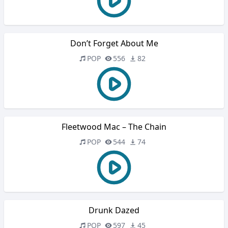
Don’t Forget About Me
POP
556
82
Fleetwood Mac – The Chain
POP
544
74
Drunk Dazed
POP
597
45