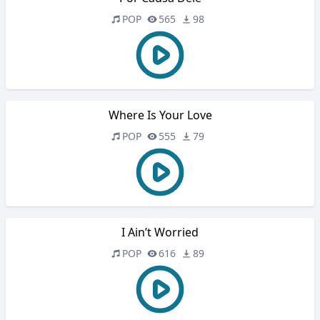
POP
565
98
Where Is Your Love
POP
555
79
I Ain’t Worried
POP
616
89