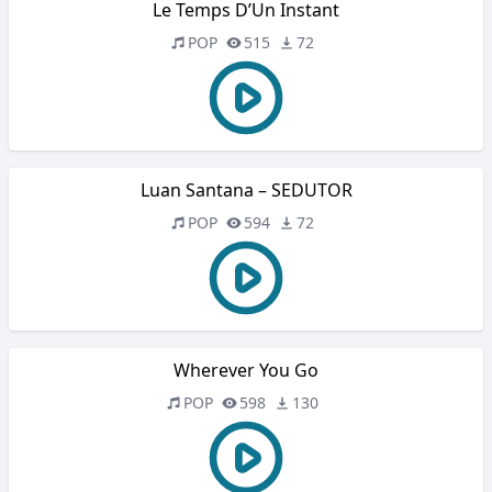
Le Temps D’Un Instant
POP
515
72
Luan Santana – SEDUTOR
POP
594
72
Wherever You Go
POP
598
130