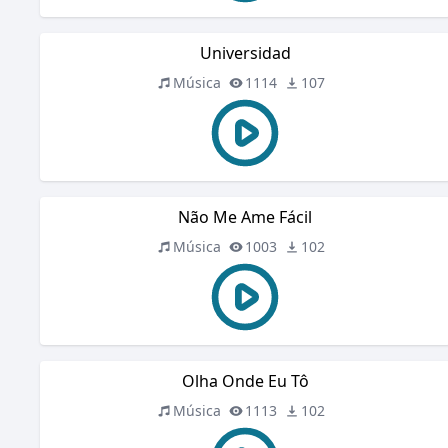
Universidad
Música
1114
107
Não Me Ame Fácil
Música
1003
102
Olha Onde Eu Tô
Música
1113
102