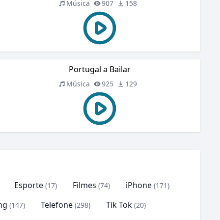
Música
907
158
Portugal a Bailar
Música
925
129
Esporte
Filmes
iPhone
(17)
(74)
(171)
ng
Telefone
Tik Tok
(147)
(298)
(20)