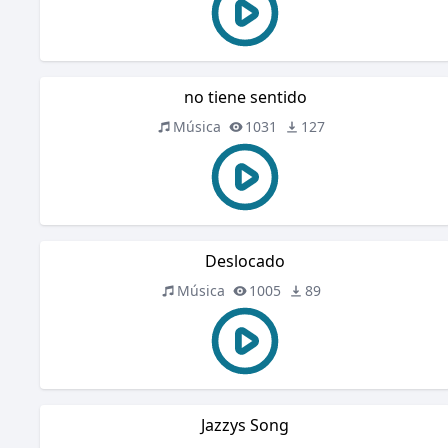
no tiene sentido
Música
1031
127
Deslocado
Música
1005
89
Jazzys Song