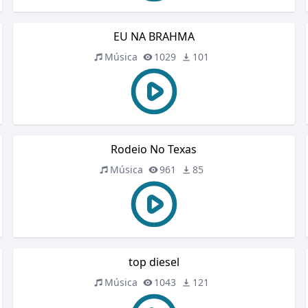
EU NA BRAHMA
Música
1029
101
Rodeio No Texas
Música
961
85
top diesel
Música
1043
121