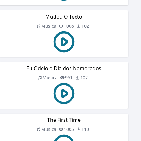
Mudou O Texto
Música
1006
102
Eu Odeio o Dia dos Namorados
Música
951
107
The First Time
Música
1005
110