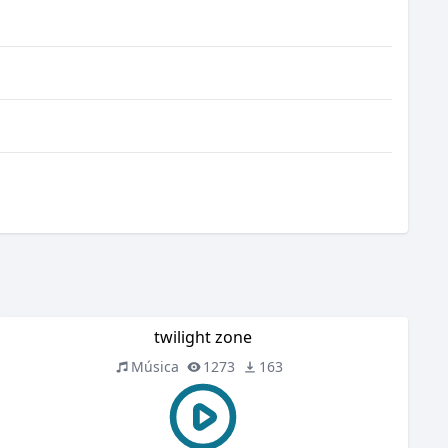
twilight zone
Música
1273
163