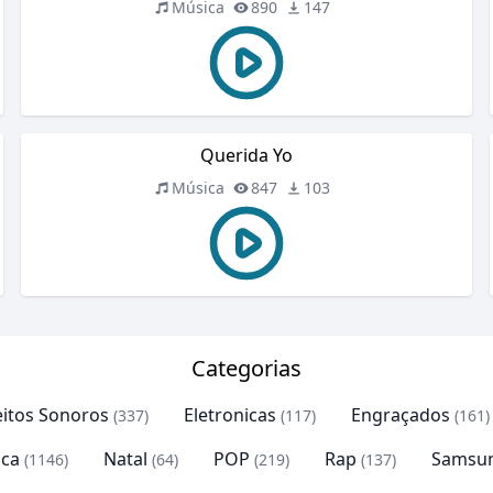
Música
890
147
Querida Yo
Música
847
103
Categorias
eitos Sonoros
Eletronicas
Engraçados
(337)
(117)
(161)
ca
Natal
POP
Rap
Samsu
(1146)
(64)
(219)
(137)