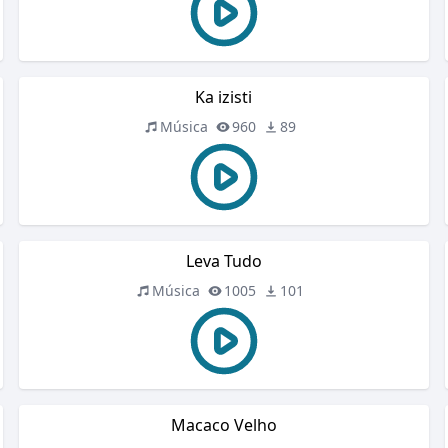
Ka izisti
Música
960
89
Leva Tudo
Música
1005
101
Macaco Velho