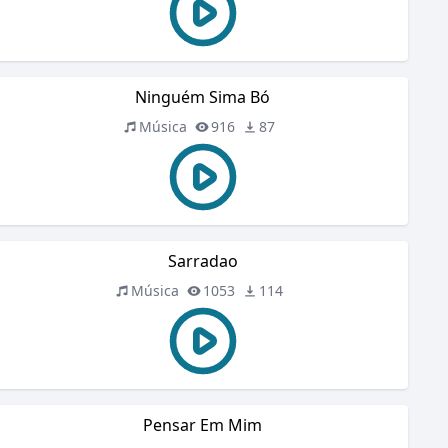
Ninguém Sima Bó
Música
916
87
Sarradao
Música
1053
114
Pensar Em Mim