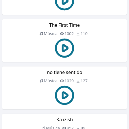
The First Time
Música
1002
110
no tiene sentido
Música
1029
127
Ka izisti
Música
957
89