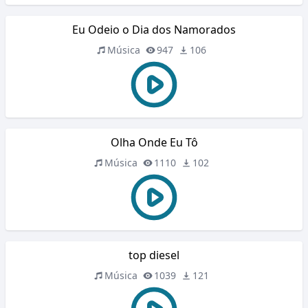
Eu Odeio o Dia dos Namorados
Música
947
106
Olha Onde Eu Tô
Música
1110
102
top diesel
Música
1039
121