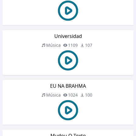
Universidad
Música
1109
107
EU NA BRAHMA
Música
1024
100
Mudou O Texto