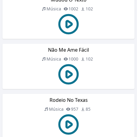
Música
1002
102
Não Me Ame Fácil
Música
1000
102
Rodeio No Texas
Música
957
85