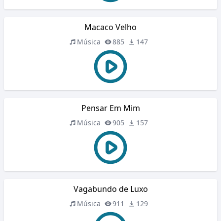
Macaco Velho
Música
885
147
Pensar Em Mim
Música
905
157
Vagabundo de Luxo
Música
911
129