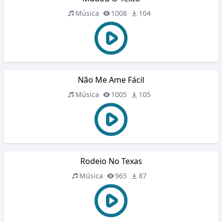
Música
1008
104
Não Me Ame Fácil
Música
1005
105
Rodeio No Texas
Música
965
87