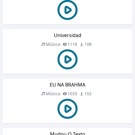
Universidad
Música
1118
108
EU NA BRAHMA
Música
1033
102
Mudou O Texto