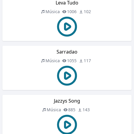
Leva Tudo
Música
1006
102
Sarradao
Música
1055
117
Jazzys Song
Música
885
143