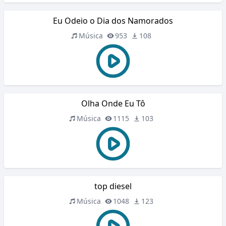
Eu Odeio o Dia dos Namorados
Música
953
108
Olha Onde Eu Tô
Música
1115
103
top diesel
Música
1048
123