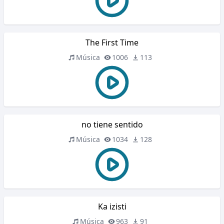
The First Time
Música
1006
113
no tiene sentido
Música
1034
128
Ka izisti
Música
963
91