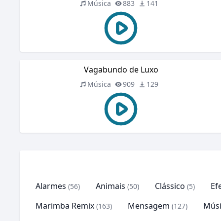
Música
883
141
Vagabundo de Luxo
Música
909
129
Alarmes
Animais
Clássico
Ef
(56)
(50)
(5)
Marimba Remix
Mensagem
Músi
(163)
(127)