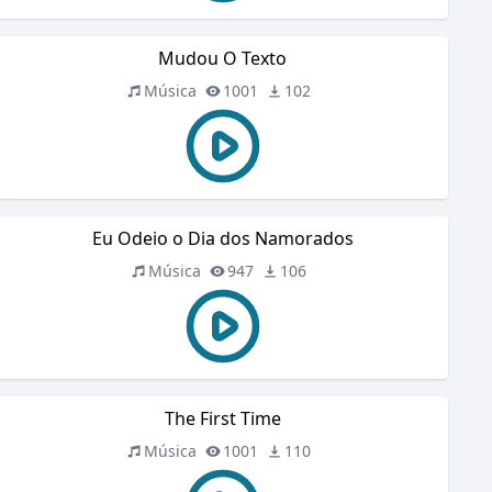
Mudou O Texto
Música
1001
102
Eu Odeio o Dia dos Namorados
Música
947
106
The First Time
Música
1001
110