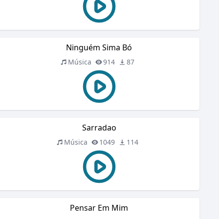
Ninguém Sima Bó
Música
914
87
Sarradao
Música
1049
114
Pensar Em Mim