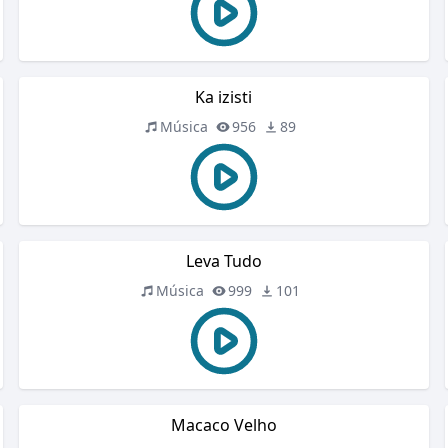
Ka izisti
Música
956
89
Leva Tudo
Música
999
101
Macaco Velho