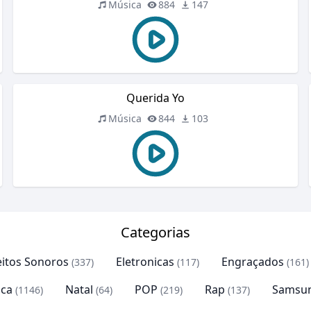
Música
884
147
Querida Yo
Música
844
103
Categorias
eitos Sonoros
Eletronicas
Engraçados
(337)
(117)
(161)
ca
Natal
POP
Rap
Samsu
(1146)
(64)
(219)
(137)