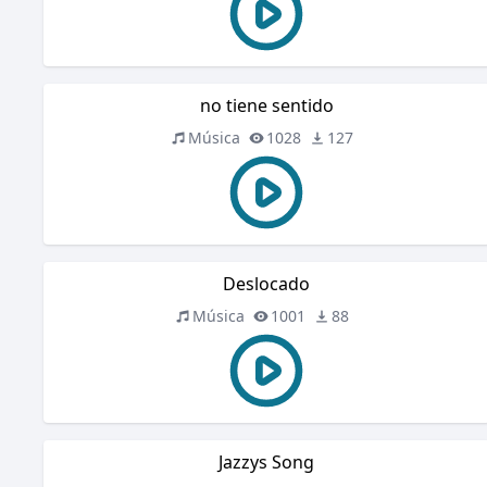
no tiene sentido
Música
1028
127
Deslocado
Música
1001
88
Jazzys Song