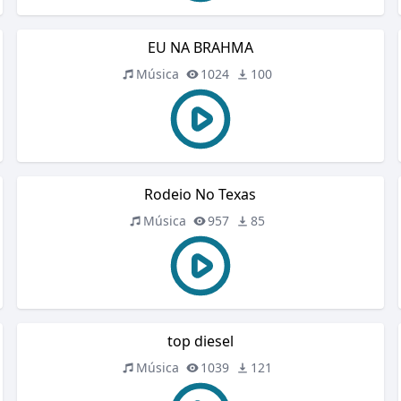
EU NA BRAHMA
Música
1024
100
Rodeio No Texas
Música
957
85
top diesel
Música
1039
121