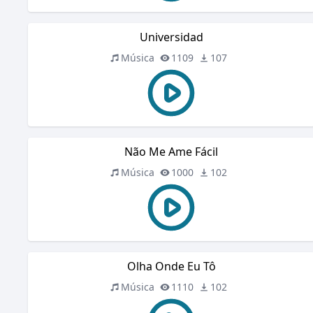
Universidad
Música
1109
107
Não Me Ame Fácil
Música
1000
102
Olha Onde Eu Tô
Música
1110
102