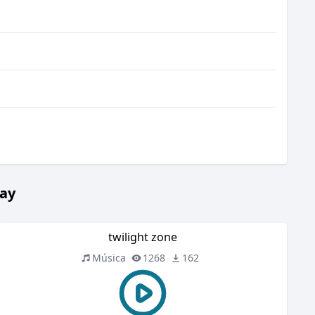
tay
twilight zone
Música
1268
162