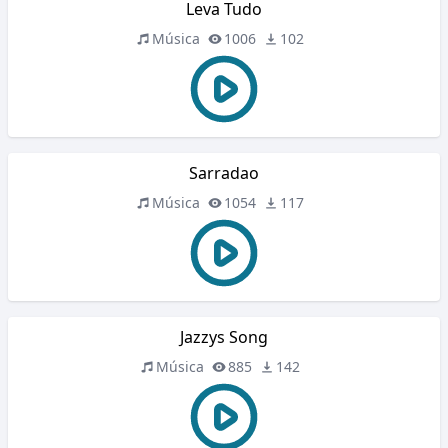
Leva Tudo
Música
1006
102
Sarradao
Música
1054
117
Jazzys Song
Música
885
142