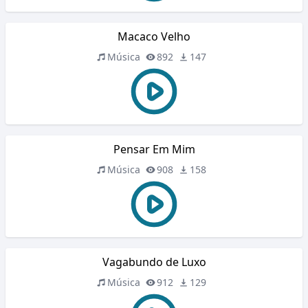
Macaco Velho
Música
892
147
Pensar Em Mim
Música
908
158
Vagabundo de Luxo
Música
912
129