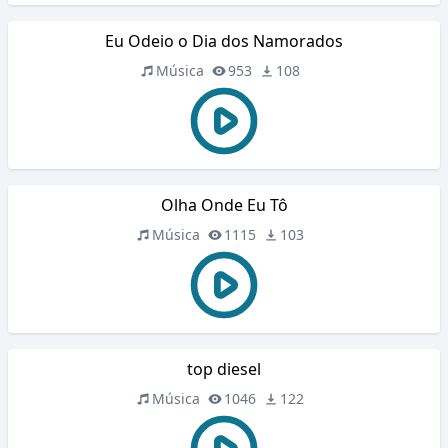
Eu Odeio o Dia dos Namorados
Música
953
108
Olha Onde Eu Tô
Música
1115
103
top diesel
Música
1046
122