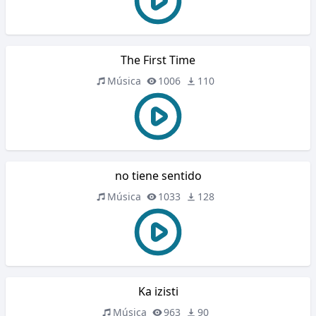
The First Time
Música
1006
110
no tiene sentido
Música
1033
128
Ka izisti
Música
963
90