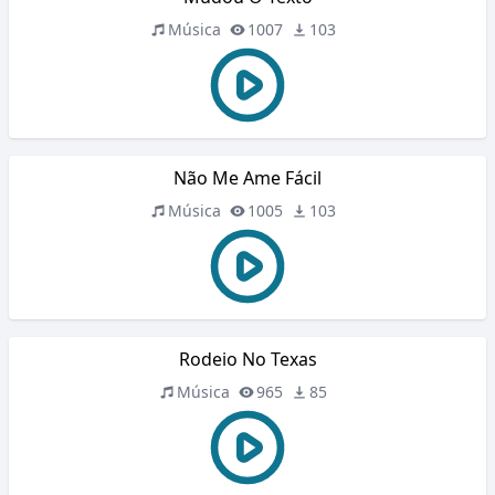
Música
1007
103
Não Me Ame Fácil
Música
1005
103
Rodeio No Texas
Música
965
85