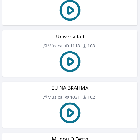
Universidad
Música
1118
108
EU NA BRAHMA
Música
1031
102
Mudou O Texto