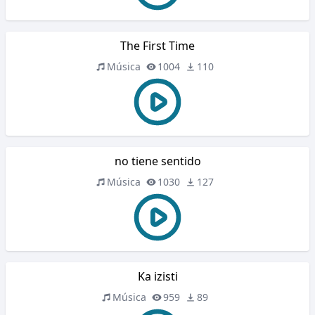
The First Time
Música
1004
110
no tiene sentido
Música
1030
127
Ka izisti
Música
959
89