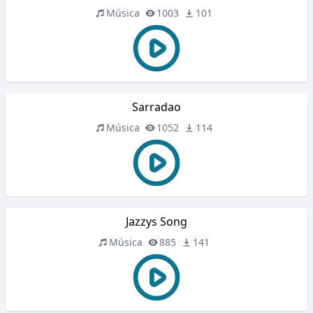
Música
1003
101
Sarradao
Música
1052
114
Jazzys Song
Música
885
141