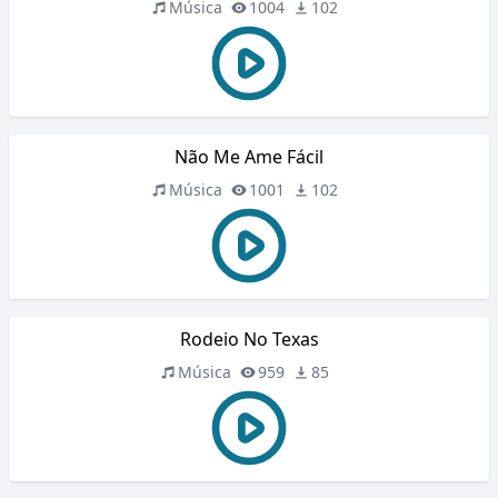
Música
1004
102
Não Me Ame Fácil
Música
1001
102
Rodeio No Texas
Música
959
85