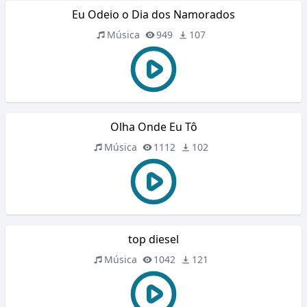
Eu Odeio o Dia dos Namorados
Música
949
107
Olha Onde Eu Tô
Música
1112
102
top diesel
Música
1042
121