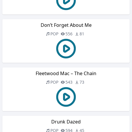
Don’t Forget About Me
POP
556
81
Fleetwood Mac – The Chain
POP
543
73
Drunk Dazed
POP
594
45