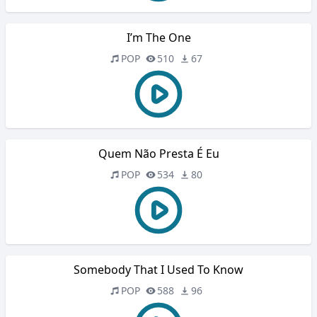
I’m The One
POP
510
67
Quem Não Presta É Eu
POP
534
80
Somebody That I Used To Know
POP
588
96