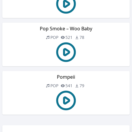
Pop Smoke – Woo Baby
POP
521
78
Pompeii
POP
541
79