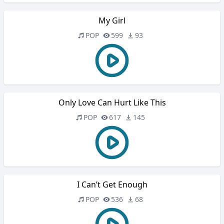
My Girl
POP
599
93
Only Love Can Hurt Like This
POP
617
145
I Can’t Get Enough
POP
536
68