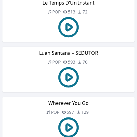
Le Temps D’Un Instant
POP
513
72
Luan Santana – SEDUTOR
POP
593
70
Wherever You Go
POP
597
129