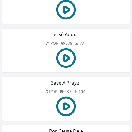
Jessé Aguiar
POP
579
77
Save A Prayer
POP
637
104
Por Causa Dele