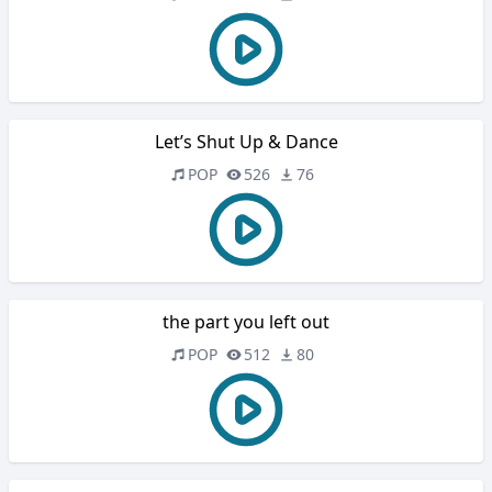
Let’s Shut Up & Dance
POP
526
76
the part you left out
POP
512
80