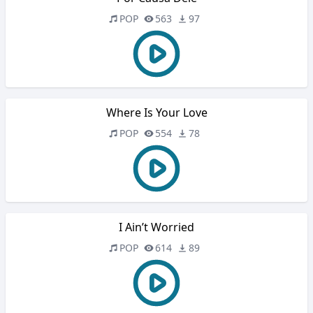
POP
563
97
Where Is Your Love
POP
554
78
I Ain’t Worried
POP
614
89