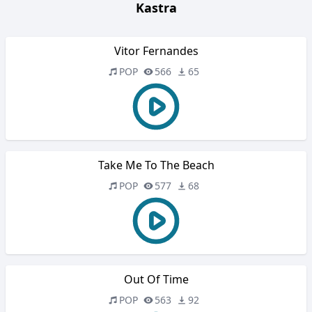
Kastra
Vitor Fernandes
POP
566
65
Take Me To The Beach
POP
577
68
Out Of Time
POP
563
92