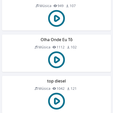
Música
949
107
Olha Onde Eu Tô
Música
1112
102
top diesel
Música
1042
121