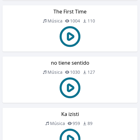
The First Time
Música
1004
110
no tiene sentido
Música
1030
127
Ka izisti
Música
959
89