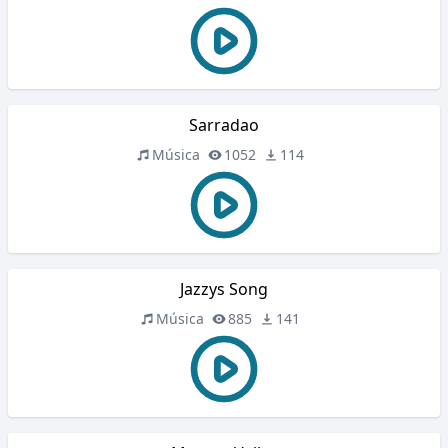
Sarradao
Música
1052
114
Jazzys Song
Música
885
141