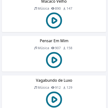
Macaco Velho
Música
890
147
Pensar Em Mim
Música
907
158
Vagabundo de Luxo
Música
912
129