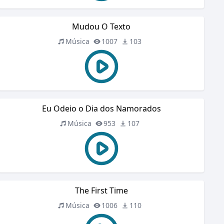
Mudou O Texto
Música
1007
103
Eu Odeio o Dia dos Namorados
Música
953
107
The First Time
Música
1006
110