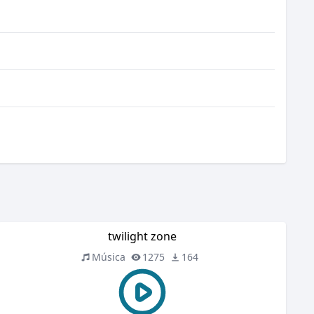
twilight zone
Música
1275
164