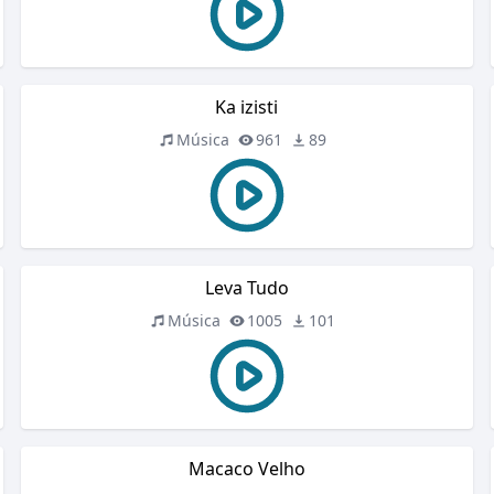
Ka izisti
Música
961
89
Leva Tudo
Música
1005
101
Macaco Velho