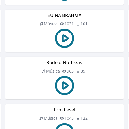
EU NA BRAHMA
Música
1031
101
Rodeio No Texas
Música
963
85
top diesel
Música
1045
122