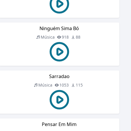
Ninguém Sima Bó
Música
918
88
Sarradao
Música
1053
115
Pensar Em Mim