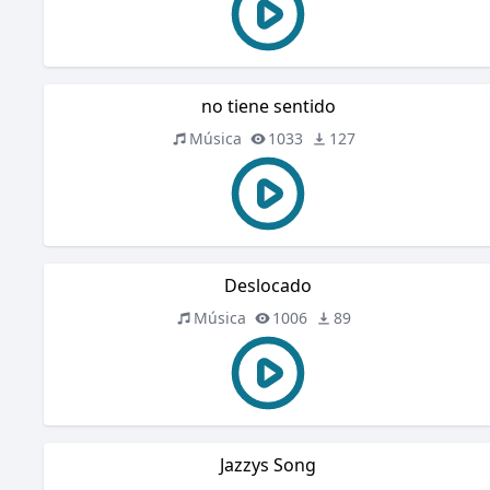
no tiene sentido
Música
1033
127
Deslocado
Música
1006
89
Jazzys Song