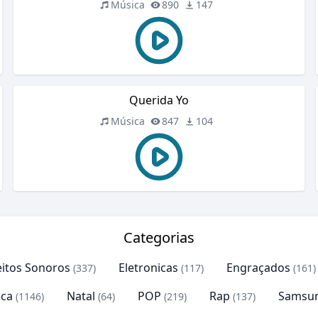
Música
890
147
Querida Yo
Música
847
104
Categorias
eitos Sonoros
Eletronicas
Engraçados
(337)
(117)
(161)
ca
Natal
POP
Rap
Samsu
(1146)
(64)
(219)
(137)