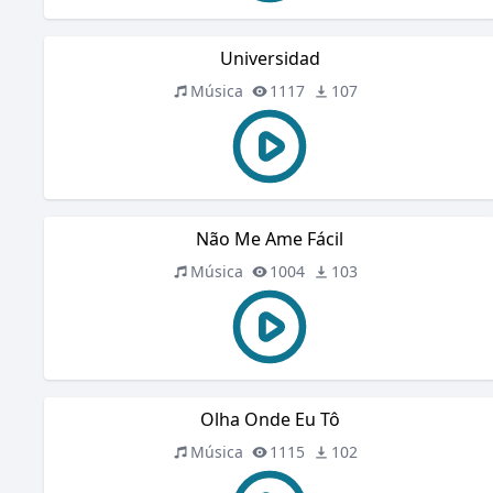
Universidad
Música
1117
107
Não Me Ame Fácil
Música
1004
103
Olha Onde Eu Tô
Música
1115
102